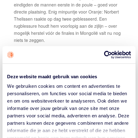
eindigden de mannen eerste in de poule – goed voor
directe plaatsing. Enig minpuntje voor Oranje: Norbert
Thelissen raakte op dag twee geblesseerd. Een
rugblessure houdt hem voorlopig aan de zijlijn – over
mogelijk herstel vóór de finales in Mongolië valt nu nog
niets te zeggen.
STOP 4
22-9 winst tegen Kosovo, 22-10 winst tegen Turkije, 21-
15 winst (finale) tegen Griekenland. Norbert Thelissen
topscorer van de dag met 26 punten.
Deze website maakt gebruik van cookies
STOP 5
We gebruiken cookies om content en advertenties te
personaliseren, om functies voor social media te bieden
21-15 winst tegen Kosovo, 21-19 verlies tegen
en om ons websiteverkeer te analyseren. Ook delen we
Griekenland.
informatie over jouw gebruik van onze site met onze
STOP 6
partners voor social media, adverteren en analyse. Deze
partners kunnen deze gegevens combineren met andere
21-20 winst tegen Hongarije, 22-20 winst tegen
informatie die je aan ze hebt verstrekt of die ze hebben
Griekenland, 21-20 winst (finale) tegen Duitsland.
verzameld op basis van jouw gebruik van hun services.