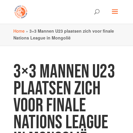
Home
»
3×3 Mannen U23 plaatsen zich voor finale
Nations League in Mongolië
3×3 MANNEN U23
PLAATSEN ZICH
VOOR FINALE
NATIONS LEAGUE