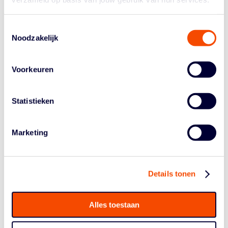
Adriaan van Tilborg (17 punten), Nesta Agasi (16pt),
Jacopo Bertotti (16pt) en Stan van den Elzen (15pt)
Toestemmingsselectie
allemaal in de top 10 scorers.
Noodzakelijk
“
The harder, the better
”
Norbert Thelissen: “Als je eerste, derde en eerste wordt
Voorkeuren
op de drie dagen, kun je alleen maar tevreden zijn. Het
verlies op dag twee tegen Griekenland was slordig,
Statistieken
maar ik raakte geblesseerd en spelen zonder wissels is
gewoon erg moeilijk. Dat was sowieso een harde pot:
Griekenland had 10 fouten. Dan sta je echt wel te
Marketing
beuken.”
Coach Deividas Kumelis: “Ik ben trots op die jongens.
We vertrouwen elkaar, zij
executen
wat ze moeten doen.
Details tonen
Die close wedstrijden op dag drie, dáár kijk je basketball
voor! Die spanning, daar doen we het toch voor?
The
harder, the better
. Natuurlijk moeten er dingen beter, in
Alles toestaan
Mongolië. Als we een voorsprong hebben, worden we
denk ik te relaxed in de defense. Dat moet scherper,