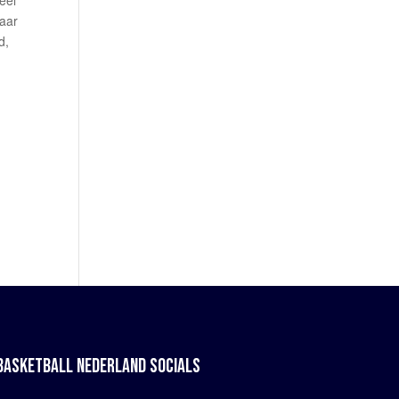
eel
maar
d,
BASKETBALL NEDERLAND SOCIALS