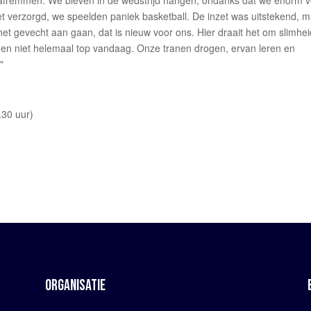
 afremmen. We bleven in de wedstrijd hangen, ondanks dat we enorm v
 verzorgd, we speelden paniek basketball. De inzet was uitstekend, 
 het gevecht aan gaan, dat is nieuw voor ons. Hier draait het om slimhei
eiden niet helemaal top vandaag. Onze tranen drogen, ervan leren en
"
.30 uur)
ORGANISATIE