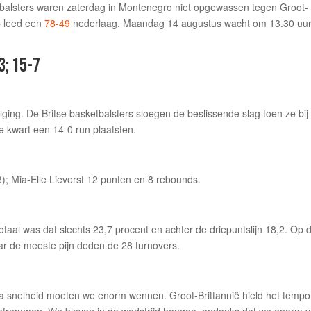
tbalsters waren zaterdag in Montenegro niet opgewassen tegen Groot-
p leed een
78-49
nederlaag. Maandag 14 augustus wacht om 13.30 uu
3; 15-7
ging. De Britse basketbalsters sloegen de beslissende slag toen ze bij
e kwart een 14-0 run plaatsten.
/8); Mia-Elle Lieverst 12 punten en 8 rebounds.
aal was dat slechts 23,7 procent en achter de driepuntslijn 18,2. Op 
ar de meeste pijn deden de 28 turnovers.
a snelheid moeten we enorm wennen. Groot-Brittannië hield het tempo