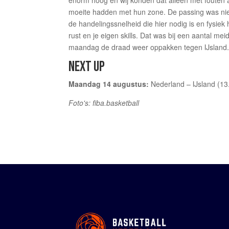
enorm hoog en wij konden dat alleen met fouten
moeite hadden met hun zone. De passing was niet
de handelingssnelheid die hier nodig is en fysiek
rust en je eigen skills. Dat was bij een aantal m
maandag de draad weer oppakken tegen IJsland.
NEXT UP
Maandag 14 augustus:
Nederland – IJsland (13
Foto's: fiba.basketball