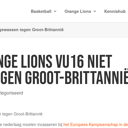
Basketball
Orange Lions
Kennishub
gewassen tegen Groot-Brittannië
GE LIONS VU16 NIET
GEN GROOT-BRITTANNI
ategoriseerd
 nederlaag moeten incasseren bij
het Europees Kampioenschap in de