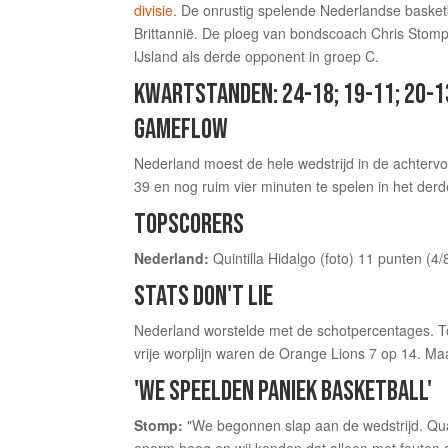
divisie
. De onrustig spelende Nederlandse baske
Brittannië. De ploeg van bondscoach Chris Stom
IJsland als derde opponent in groep C.
KWARTSTANDEN: 24-18; 19-11; 20-1
GAMEFLOW
Nederland moest de hele wedstrijd in de achtervol
39 en nog ruim vier minuten te spelen in het derd
TOPSCORERS
Nederland:
Quintilla Hidalgo (foto) 11 punten (4
STATS DON'T LIE
Nederland worstelde met de schotpercentages. Tot
vrije worplijn waren de Orange Lions 7 op 14. Ma
'WE SPEELDEN PANIEK BASKETBALL'
Stomp:
"We begonnen slap aan de wedstrijd. Qu