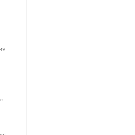
r
 49-
de