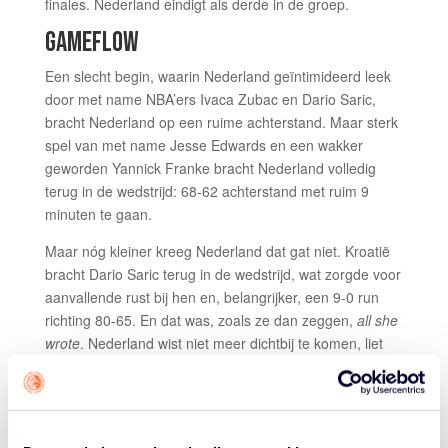
finales. Nederland eindigt als derde in de groep.
GAMEFLOW
Een slecht begin, waarin Nederland geïntimideerd leek
door met name NBA’ers Ivaca Zubac en Dario Saric,
bracht Nederland op een ruime achterstand. Maar sterk
spel van met name Jesse Edwards en een wakker
geworden Yannick Franke bracht Nederland volledig
terug in de wedstrijd: 68-62 achterstand met ruim 9
minuten te gaan.
Maar nóg kleiner kreeg Nederland dat gat niet. Kroatië
bracht Dario Saric terug in de wedstrijd, wat zorgde voor
aanvallende rust bij hen en, belangrijker, een 9-0 run
richting 80-65. En dat was, zoals ze dan zeggen,
all she
wrote
. Nederland wist niet meer dichtbij te komen, liet
nog wel hele aardige defense zien in de slotmomenten,
maar maakte nooit echt aanspraak op de winst.
STATS DON’T LIE