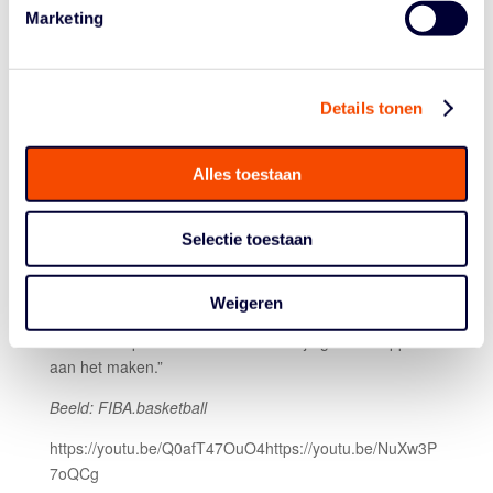
eerste wedstrijd tegen Zweden laten liggen. Nu liepen
Marketing
we achter de feiten aan. We zullen credits krijgen voor
deze wedstrijd krijgen, maar dat krijgt Nederland wel
vaker. Het is mooi dat er een jonge groep staat die leuke
Details tonen
dingen kan doen, maar ook in clubverband. Dus toch:
positief gevoel van mijn kant.”
MIXED FEELINGS
Alles toestaan
Jesse Edwards: “Dat we zo’n teleurstelling voelen na
verlies tegen zo’n ploeg, en dus het gevoel hebben te
Selectie toestaan
kunnen winnen, is een goed teken. Dat zegt coach ook.
Mixed feelings
dus. Kroatië is een kanshebber om dit
Weigeren
hele toernooi te winnen. Dit toernooi is iets waar we als
team echt op kunnen bouwen. We zijn goede stappen
aan het maken.”
Beeld: FIBA.basketball
https://youtu.be/Q0afT47OuO4https://youtu.be/NuXw3P
7oQCg