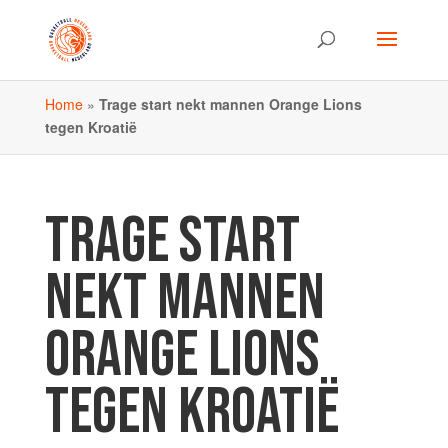
Home
»
Trage start nekt mannen Orange Lions
tegen Kroatië
TRAGE START
NEKT MANNEN
ORANGE LIONS
TEGEN KROATIË