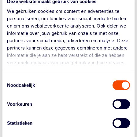
Deze website maakt gebruik van cookies
Nederland moet op zoek naar verbeterpunten die het
team volgende keer wel voorbij een
We gebruiken cookies om content en advertenties te
(pre)kwalificatietoernooi kunnen helpen. Het antwoord
personaliseren, om functies voor social media te bieden
op dat vraagstuk ligt op de driepunterlijn, waar het team
en om ons websiteverkeer te analyseren. Ook delen we
nog geen kwart van de pogingen raakte. Tegelijk liet
informatie over jouw gebruik van onze site met onze
Oranje toe dat Kroatië bijna 74 procent van z’n
partners voor social media, adverteren en analyse. Deze
tweepunters raakschoot. Offensive rebounding houdt
partners kunnen deze gegevens combineren met andere
Nederland in wedstrijden, maar de
finishing touch
moet,
informatie die je aan ze hebt verstrekt of die ze hebben
letterlijk, nog gevonden worden.
verzameld op basis van jouw gebruik van hun services.
TOPSCORERS
Toestemmingsselectie
Nederland:
Yannick Franke 22 punten, 4 rebounds.
Noodzakelijk
Jesse Edwards 20 punten (7/9 shooting), 8 rebounds.
Kroatië:
Ivica Zubac 21 punten, 5 rebounds, (ten
minste) 2 posterdunks. Dario Saric 13 punten, 6
Voorkeuren
rebounds, 12 assists.
CREDITS KRIJGEN
Statistieken
Yannick Franke: “Zonde. We hebben het achteraf in de