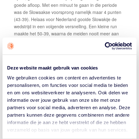
goede afloop. Met een minuut te gaan in die periode
was de Slowaakse voorsprong namelijk maar 4 punten
(43-39). Helaas voor Nederland gooide Slowakije de
wedstrijd in een volgende versnelling. Een kleine run
maakte het 50-39, waarna de meiden nooit meer aan
konden haken.
STATS DON'T LIE
Slowakije won vrijwel alle mini-battles binnen de
Deze website maakt gebruik van cookies
wedstrijd nipt. Het team had méér assists, steals en
blocks, minder turnovers en fouten. Maar de rebounds
We gebruiken cookies om content en advertenties te
sprongen uit de statistieken: 54-33 voor Slowakije, met
personaliseren, om functies voor social media te bieden
maar liefst 22 aanvallende rebounds. De Slowaken
en om ons websiteverkeer te analyseren. Ook delen we
hadden daardoor veel meer
second chance points
(20-
informatie over jouw gebruik van onze site met onze
6) en ook de
points in the paint
vielen uit in Oost-
partners voor social media, adverteren en analyse. Deze
Europees voordeel: 32-22.
partners kunnen deze gegevens combineren met andere
informatie die je aan ze hebt verstrekt of die ze hebben
TOPSCORERS
verzameld op basis van jouw gebruik van hun services.
Nederland:
Shante Vermeulen 12 punten, 2 steals.