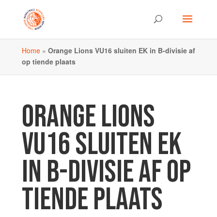
Home
»
Orange Lions VU16 sluiten EK in B-divisie af
op tiende plaats
ORANGE LIONS
VU16 SLUITEN EK
IN B-DIVISIE AF OP
TIENDE PLAATS