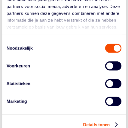
goede basketballer die extra kwaliteit meebrengt. We
partners voor social media, adverteren en analyse. Deze
hebben hem de afgelopen weken bewust veel laten
partners kunnen deze gegevens combineren met andere
spelen. Je moet minimaal negen toernooien spelen voor
informatie die je aan ze hebt verstrekt of die ze hebben
je ranking punten."
verzameld op basis van jouw gebruik van hun services.
Julian Jaring in actie voor de Orange Lions bij de FIBA
Toestemmingsselectie
3×3 World Cup in 2022.
Noodzakelijk
Het wordt tijd dat zijn ploeg de onzichtbare muur slecht,
vindt ook Royé. "We hebben in september en begin
Voorkeuren
oktober drie World Tours voor de boeg in Constanta,
Cebu en Amsterdam en dan nog het EK in Jerulasem.
Bij de WK verloren we met één punt van Letland in de
Statistieken
kwartfinale, bij de laatste World Tour in Debrecen
verspelen we een 12-6 voorsprong in de kwartfinale. Dat
is ook 3×3, het is altijd close. Ik ben blij met het team
Marketing
voor het EK, er zit een goede balans in. Worthy scoort
en brengt creativiteit. Arvin is onze schutter. Dimeo
noem ik hybride, die kan inside en van buiten spelen.
Details tonen
Julian gooit zijn vechtlust in de strijd en staat de laatste