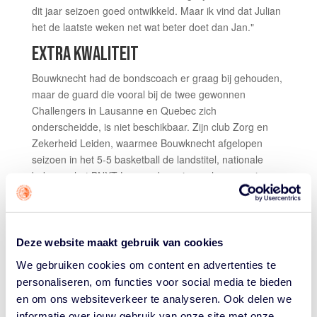
dit jaar seizoen goed ontwikkeld. Maar ik vind dat Julian
het de laatste weken net wat beter doet dan Jan."
EXTRA KWALITEIT
Bouwknecht had de bondscoach er graag bij gehouden,
maar de guard die vooral bij de twee gewonnen
Challengers in Lausanne en Quebec zich
onderscheidde, is niet beschikbaar. Zijn club Zorg en
Zekerheid Leiden, waarmee Bouwknecht afgelopen
seizoen in het 5-5 basketball de landstitel, nationale
beker en het BNXT League-kampioenschap won, is aan
de voorbereiding op het nieuwe seizoen begonnen en
heeft hem nodig.
"Wees ervan overtuigd dat we er alles aan gedaan
Deze website maakt gebruik van cookies
hebben om Leiden op andere gedachten te brengen",
We gebruiken cookies om content en advertenties te
zegt Royé. "Ik had Maarten er graag als extra keuze
personaliseren, om functies voor social media te bieden
mogelijkheid bij gehad, als extra
ball handler
. Dat biedt
ons meer mogelijkheden. We zijn qua scorend
en om ons websiteverkeer te analyseren. Ook delen we
vermogen erg afhankelijk van Worthy. Maarten is een
informatie over jouw gebruik van onze site met onze