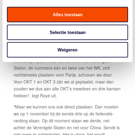
tijd goed te schieten."
ELK PUNT HARD NODIG
Alles toestaan
Bij het EK, waar Nederland is ingedeeld in groep C met
Selectie toestaan
Kroatië en Frankrijk (de eerste twee gaan door) zijn
geen rankingpunten te verdienen. Maar de Europees
kampioen plaatst zich wel voor OKT 2, net als de top
Weigeren
drie van het laatste WK. Royé: "Daar waren we
uiteindelijk vijfde, maar als Servië en de Verenigde
Staten, de nummers één en twee van het WK, zich
rechtstreeks plaatsen voor Parijs, schuiven we door.
Voor OKT 1 en OKT 3 zijn we al geplaatst, maar dan
zouden we dus aan alle OKT's meedoen en drie kansen
hebben", legt Royé uit.
"Maar we kunnen ons ook direct plaatsen. Dan moeten
we op 1 november bij de eerste drie op de federatie-
ranking staan. Op dit moment staan we derde, net
achter de Verenigde Staten en net voor China. Servië is
niet meer te achterhalen. Het is close, het wordt