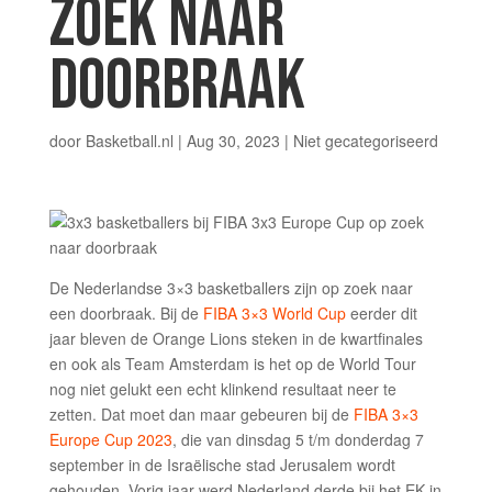
ZOEK NAAR
DOORBRAAK
door
Basketball.nl
|
Aug 30, 2023
|
Niet gecategoriseerd
De Nederlandse 3×3 basketballers zijn op zoek naar
een doorbraak. Bij de
FIBA 3×3 World Cup
eerder dit
jaar bleven de Orange Lions steken in de kwartfinales
en ook als Team Amsterdam is het op de World Tour
nog niet gelukt een echt klinkend resultaat neer te
zetten. Dat moet dan maar gebeuren bij de
FIBA 3×3
Europe Cup 2023
, die van dinsdag 5 t/m donderdag 7
september in de Israëlische stad Jerusalem wordt
gehouden. Vorig jaar werd Nederland derde bij het EK in