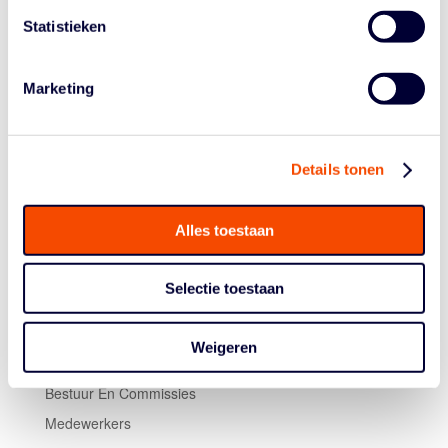
Statistieken
“We kunnen allemaal, binnen onze eigen mogelijkheden
en invloedssfeer, doen wat nodig is”, denkt Stevens.
“We zijn het aan onze sport, aan al die toegewijde
Marketing
trainers/coaches, arbiters en sporters verplicht, om een
optimale omgeving te creëren voor iedereen.”
Details tonen
Alles toestaan
Selectie toestaan
Historie
Weigeren
Algemene Vergadering
Bestuur En Commissies
Medewerkers