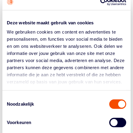
De NBB wil gewenst gedrag promoten. Maar wegkijken
en bagatelliseren als er iets misgaat is geen optie. “Dat
is niet van deze tijd”, zegt Caroline Stevens,
Deze website maakt gebruik van cookies
accountmanager bij de NBB. “Het creëren van een
We gebruiken cookies om content en advertenties te
omgeving waarin iedereen zichzelf veilig voelt is een
personaliseren, om functies voor social media te bieden
keiharde eis die wij aan verenigingen en onszelf als
en om ons websiteverkeer te analyseren. Ook delen we
bond stellen.”
informatie over jouw gebruik van onze site met onze
EXTRA ONDERSTEUNING
partners voor social media, adverteren en analyse. Deze
partners kunnen deze gegevens combineren met andere
De NBB ondersteunt verenigingen de komende tijd om
informatie die je aan ze hebt verstrekt of die ze hebben
ze te helpen een preventief beleid te voeren, als het
verzameld op basis van jouw gebruik van hun services.
aankomt op grensoverschrijdend gedrag. Deze
campagne, met de voorlopige werknaam ‘Full Court Fair
Play’, behandelt gewenst én ongewenst gedrag tussen
Toestemmingsselectie
Noodzakelijk
spelers, arbiters, trainer/coaches en bestuurders.
Praktische vragen als ‘hoe creëer je zo’n veilige
omgeving?’ en ‘wat te doen met een melding?’ komen
Voorkeuren
aan bod. Maar ook: kunnen we goed met elkaar in
gesprek gaan, als er iets is?