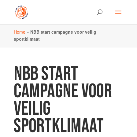
Home
»
NBB start campagne voor veilig
sportklimaat
NBB START
CAMPAGNE VOOR
VEILIG
SPORTKLIMAAT