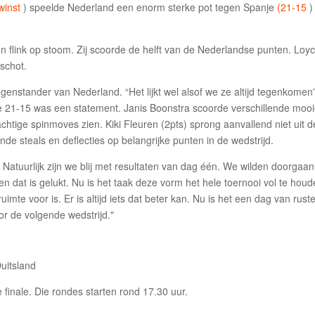
winst
) speelde Nederland een enorm sterke pot tegen Spanje
(21-15
)
flink op stoom. Zij scoorde de helft van de Nederlandse punten. Loy
 schot.
enstander van Nederland. “Het lijkt wel alsof we ze altijd tegenkomen”,
 21-15 was een statement. Janis Boonstra scoorde verschillende moo
chtige spinmoves zien. Kiki Fleuren (2pts) sprong aanvallend niet uit d
nde steals en deflecties op belangrijke punten in de wedstrijd.
 Natuurlijk zijn we blij met resultaten van dag één. We wilden doorgaa
 dat is gelukt. Nu is het taak deze vorm het hele toernooi vol te houd
imte voor is. Er is altijd iets dat beter kan. Nu is het een dag van rust
or de volgende wedstrijd."
uitsland
finale. Die rondes starten rond 17.30 uur.