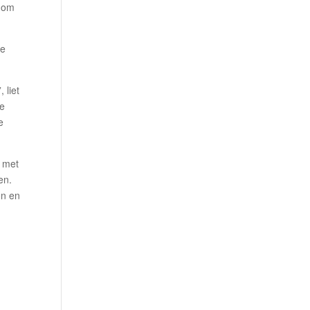
 om
ce
 liet
ie
e
n met
en.
en en