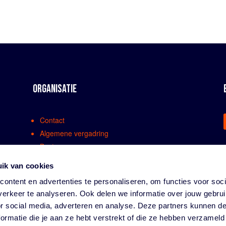
ORGANISATIE
Contact
Algemene vergadring
Bestuur
Comissies en werkgroepen
ik van cookies
Medewerkers
ontent en advertenties te personaliseren, om functies voor soci
Bondsreglementen
erkeer te analyseren. Ook delen we informatie over jouw gebru
Klachtenregeling
or social media, adverteren en analyse. Deze partners kunnen 
Partners
ormatie die je aan ze hebt verstrekt of die ze hebben verzameld
Vacatures