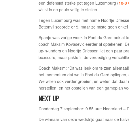
een defensief sterke pot tegen Luxemburg (
18-8 
winst in de poule veilig te stellen.
Tegen Luxemburg was met name Noortje Driessen 
Bettonvil scoorde er 5, maar ze miste geen enkel
Spanje was vorige week in Pont du Gard ook al teg
coach Maksim Kovasevic eerder al optekenen. De
up-n-unders en Noortje Driessen liet een paar pra
boxscore, maar pakte in de verdediging verschille
Coach Maksim: "Dit was leuk om te zien allemaal!
het momentum dat we in Pont du Gard opliepen, en
We willen ook verder groeien, en weten dat daar ru
herstellen, en het opstellen van een gameplan vo
NEXT UP
Donderdag 7 september: 9.55 uur: Nederland – D
De winnaar van deze wedstrijd gaat naar de halve 