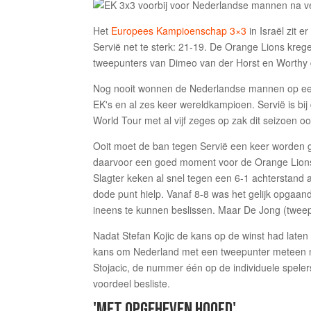
Het
Europees Kampioenschap 3×3
in Israël zit 
Servië net te sterk: 21-19. De Orange Lions krege
tweepunters van Dimeo van der Horst en Worthy d
Nog nooit wonnen de Nederlandse mannen op een 
EK's en al zes keer wereldkampioen. Servië is bi
World Tour met al vijf zeges op zak dit seizoen o
Ooit moet de ban tegen Servië een keer worden 
daarvoor een goed moment voor de Orange Lions.
Slagter keken al snel tegen een 6-1 achterstand 
dode punt hielp. Vanaf 8-8 was het gelijk opgaand
ineens te kunnen beslissen. Maar De Jong (twee
Nadat Stefan Kojic de kans op de winst had laten 
kans om Nederland met een tweepunter meteen naar
Stojacic, de nummer één op de individuele speler
voordeel besliste.
'MET OPGEHEVEN HOOFD'