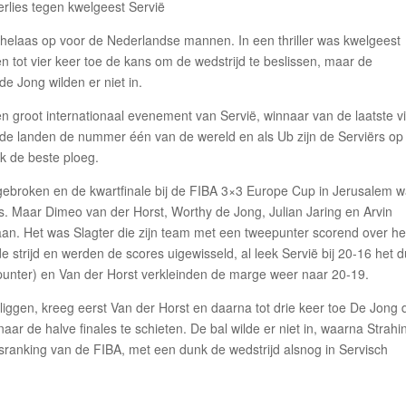
er helaas op voor de Nederlandse mannen. In een thriller was kwelgeest
n tot vier keer toe de kans om de wedstrijd te beslissen, maar de
e Jong wilden er niet in.
groot internationaal evenement van Servië, winnaar van de laatste v
j de landen de nummer één van de wereld en als Ub zijn de Serviërs op
ok de beste ploeg.
gebroken en de kwartfinale bij de FIBA 3×3 Europe Cup in Jerusalem 
 Maar Dimeo van der Horst, Worthy de Jong, Julian Jaring en Arvin
aan. Het was Slagter die zijn team met een tweepunter scorend over he
e strijd en werden de scores uigewisseld, al leek Servië bij 20-16 het d
punter) en Van der Horst verkleinden de marge weer naar 20-19.
liggen, kreeg eerst Van der Horst en daarna tot drie keer toe De Jong 
 de halve finales te schieten. De bal wilde er niet in, waarna Strahi
sranking van de FIBA, met een dunk de wedstrijd alsnog in Servisch