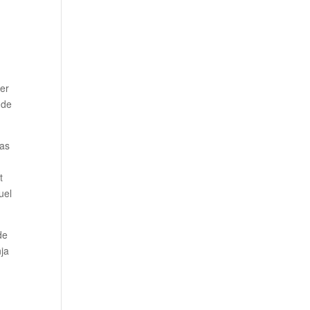
ier
 de
was
t
uel
de
nja