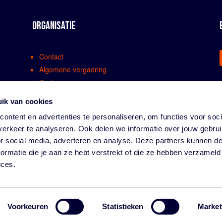
ORGANISATIE
Contact
Algemene vergadring
Bestuur
Comissies en werkgroepen
ik van cookies
Medewerkers
ontent en advertenties te personaliseren, om functies voor soci
Bondsreglementen
erkeer te analyseren. Ook delen we informatie over jouw gebru
Klachtenregeling
or social media, adverteren en analyse. Deze partners kunnen 
Partners
ormatie die je aan ze hebt verstrekt of die ze hebben verzameld
Vacatures
ices.
Privacy
Voorkeuren
Statistieken
Market