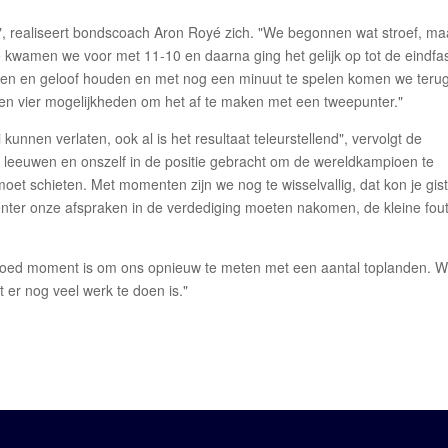
n", realiseert bondscoach Aron Royé zich. "We begonnen wat stroef, ma
kwamen we voor met 11-10 en daarna ging het gelijk op tot de eindfa
hten en geloof houden en met nog een minuut te spelen komen we teru
n vier mogelijkheden om het af te maken met een tweepunter."
unnen verlaten, ook al is het resultaat teleurstellend", vervolgt de
eeuwen en onszelf in de positie gebracht om de wereldkampioen te
oet schieten. Met momenten zijn we nog te wisselvallig, dat kon je gis
enter onze afspraken in de verdediging moeten nakomen, de kleine fout
n goed moment is om ons opnieuw te meten met een aantal toplanden. 
t er nog veel werk te doen is."