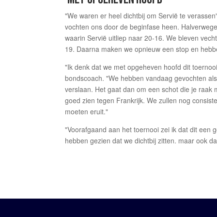
"We waren er heel dichtbij om Servië te verasse
vochten ons door de beginfase heen. Halverwege 
waarin Servië uitliep naar 20-16. We bleven vec
19. Daarna maken we opnieuw een stop en hebbe
"Ik denk dat we met opgeheven hoofd dit toernooi k
bondscoach. "We hebben vandaag gevochten als l
verslaan. Het gaat dan om een schot die je raak m
goed zien tegen Frankrijk. We zullen nog consist
moeten eruit."
"Voorafgaand aan het toernooi zei ik dat dit ee
hebben gezien dat we dichtbij zitten. maar ook da