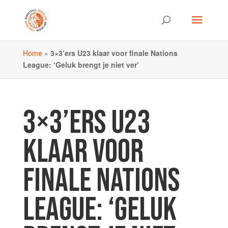
Home
»
3×3’ers U23 klaar voor finale Nations
League: ‘Geluk brengt je niet ver’
3×3’ERS U23
KLAAR VOOR
FINALE NATIONS
LEAGUE: ‘GELUK