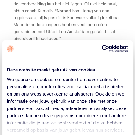
de voorbereiding kan het niet liggen. Of niet helemaal,
aldus coach Kumelis. “Norbert komt terug van een
rugblessure, hij is pas sinds kort weer volledig inzetbaar.
Maar de andere jongens hebben veel toernooien
gedraaid en met Utrecht en Amsterdam getraind. Dat
ging eigenlijk heel goed.”
En wie zich goed voorbereidt hoeft niet nerveus te zijn.
Kumelis ziet geen zenuwen bij zijn spelers. “Die hebben
al zó veel toernooien gespeeld, dit doet ze volgens mij
Deze website maakt gebruik van cookies
niet veel. Ik zie vooral dat ze klaar zijn om te
competen
.
Dat haal ik wel uit de gesprekken die we voeren.”
We gebruiken cookies om content en advertenties te
LASTIGE POULE
personaliseren, om functies voor social media te bieden
en om ons websiteverkeer te analyseren. Ook delen we
Nederland treft in de poulefase, die op donderdag 14
informatie over jouw gebruik van onze site met onze
september in één keer wordt gespeeld, de U23-teams
partners voor social media, adverteren en analyse. Deze
van Qatar en Spanje én een U21 ploeg uit China. “Van
partners kunnen deze gegevens combineren met andere
Qatar weet ik niet veel”, aldus de coach. “Spanje heeft
informatie die je aan ze hebt verstrekt of die ze hebben
een goed, groot team met toekomstige nationaal
verzameld op basis van jouw gebruik van hun services.
spelers. Bij China spelen drie profs. Dus ja, het is een