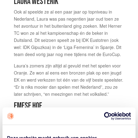
LAURA WESTERIK
Ook al speelde ze al een paar jaar op topniveau in
Nederland, Laura was pas negentien jaar oud toen ze
het avontuur in het buitenland ging zoeken. Met Herner
TC won ze al het kampioenschap én de beker in
Duitsland. Dit seizoen speelt ze bij IDK Eustotren (ook
wel: IDK Gipuzkoa) in de ‘Liga Femenina’ in Spanje. Dit
team deed vorig jaar nog mee tijdens met de EuroCup.
Laura’s zomers zijn altijd al gevuld met het spelen voor
Oranje. Ze won al eens een bronzen plak op een jeugd
EK en werd verkozen tot één van de vijf beste speelster.
“Er is niks mooier dan spelen met Nederland”, zou ze
later schrijven, “en meezingen met het volkslied.”
EMESE HOF
Ook center Emese Hof maakte al -tig internationale
(jeugd)toernooien mee. Basketballen over de grens is
haar sowieso niet vreemd: tot seizoen 2018/2019
speelde ze college basketball bij de Miami Hurricanes.
Deze website maakt gebruik van cookies