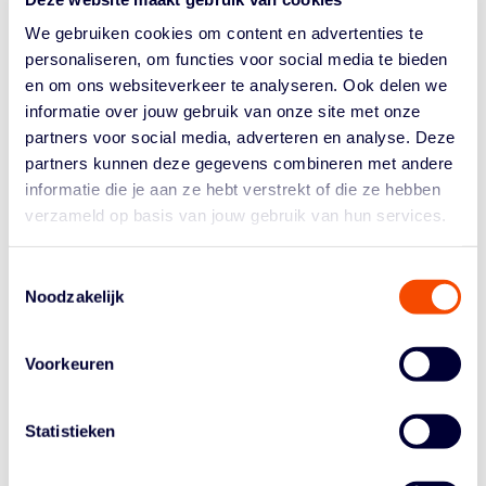
We gebruiken cookies om content en advertenties te
Met ‘Perfumerias Avenida’ werd ze in 2020/2021 én
personaliseren, om functies voor social media te bieden
2021/2022 kampioen van Spanje. In die jaren werd de
en om ons websiteverkeer te analyseren. Ook delen we
club ook tweede en derde in de Euroleague. Sinds vorig
informatie over jouw gebruik van onze site met onze
seizoen komt Emese uit voor USK Praha (Praag,
Tsjechië). Daar verloor ze niet één wedstrijd, op weg
partners voor social media, adverteren en analyse. Deze
naar het landkampioenschap!
partners kunnen deze gegevens combineren met andere
informatie die je aan ze hebt verstrekt of die ze hebben
LAURA CORNELIUS
verzameld op basis van jouw gebruik van hun services.
Point guard Laura Cornelius is één van de meest
ervaren speelster van het team. Ze zet in de aanval de
Toestemmingsselectie
lijnen uit en speelde al als captain voor Oranje. Vorig
Noodzakelijk
jaar scoorde ze bijna tien punten per wedstrijd voor CBK
Mersin Yenisehir, een Turkse club die vorig jaar tweede
Voorkeuren
werd in de EuroLeague. Dit jaar komt ze óók voor dit
team uit.
Ook Laura is een voormalig Miami Hurricane. Daar
Statistieken
maakte ze, naast Emese Hof, verschillende NCAA
eindtoernooien mee. Na haar college carrière speelde