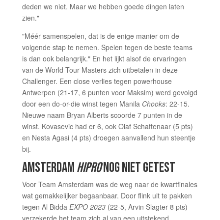
deden we niet. Maar we hebben goede dingen laten
zien."
"Méér samenspelen, dat is de enige manier om de
volgende stap te nemen. Spelen tegen de beste teams
is dan ook belangrijk." En het lijkt alsof de ervaringen
van de World Tour Masters zich uitbetalen in deze
Challenger. Een close verlies tegen powerhouse
Antwerpen (21-17, 6 punten voor Maksim) werd gevolgd
door een do-or-die winst tegen Manila
Chooks
: 22-15.
Nieuwe naam Bryan Alberts scoorde 7 punten in de
winst. Kovasevic had er 6, ook Olaf Schaftenaar (5 pts)
en Nesta Agasi (4 pts) droegen aanvallend hun steentje
bij.
AMSTERDAM
HIPRO
NOG NIET GETEST
Voor Team Amsterdam was de weg naar de kwartfinales
wat gemakkelijker begaanbaar. Door flink uit te pakken
tegen Al Bidda
EXPO 2023
(22-5, Arvin Slagter 8 pts)
verzekerde het team zich al van een uitstekend