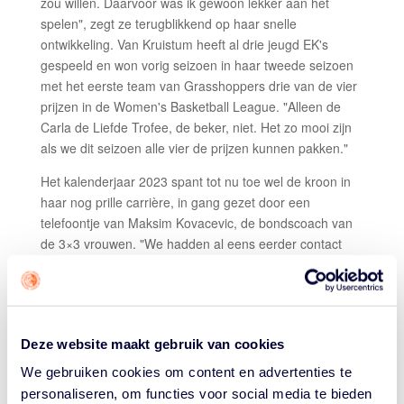
zou willen. Daarvoor was ik gewoon lekker aan het
spelen", zegt ze terugblikkend op haar snelle
ontwikkeling. Van Kruistum heeft al drie jeugd EK's
gespeeld en won vorig seizoen in haar tweede seizoen
met het eerste team van Grasshoppers drie van de vier
prijzen in de Women's Basketball League. "Alleen de
Carla de Liefde Trofee, de beker, niet. Het zo mooi zijn
als we dit seizoen alle vier de prijzen kunnen pakken."
Het kalenderjaar 2023 spant tot nu toe wel de kroon in
haar nog prille carrière, in gang gezet door een
telefoontje van Maksim Kovacevic, de bondscoach van
de 3×3 vrouwen. "We hadden al eens eerder contact
gehad om te kijken of ik mee zou kunnen trainen, maar
toen paste het niet met school. Nu vroeg hij of ik
interesse had in het WK U23. Natuurlijk zeg je dan geen
nee."
Deze website maakt gebruik van cookies
Dus stond ze met Kiki Fleuren, Lotte Sant en Zoë
We gebruiken cookies om content en advertenties te
Slagter eind september op het WK, haar eerste 3×3
personaliseren, om functies voor social media te bieden
toernooi. Nadat Fleuren op de eerste dag een ernstige