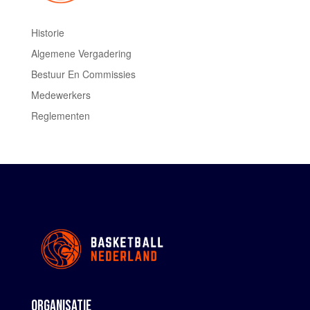
Historie
Algemene Vergadering
Bestuur En Commissies
Medewerkers
Reglementen
ORGANISATIE