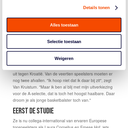
die alles op het veld geeft. "En rebounden is wel een
Details tonen
sterk onderdeel van mijn spel. Als verbeterpunt zie ik
vooral mijn schot, de driepunter in 5-5 en tweepunter in
3×3. Daar werk ik constant aan en het gaat ook steeds
Alles toestaan
beter."
Als kers op de taart is Van Kruistum nu ook door de
Selectie toestaan
nieuwe bondscoach Vincent van Sliedregt opgenomen
in de selectie van de Orange Lions 5-5 die op 9
Weigeren
november in de Sporthallen Zuid de EK-
kwalificatiewedstrijd Oostenrijk speelt en drie dagen later
uit tegen Kroatië. Van de veertien speelsters moeten er
nog twee afvallen. "Ik hoop niet dat ik daar bij zit", zegt
Van Kruistum. "Maar ik ben al blij met mijn uitverkiezing
voor de A-selectie, dat is toch het hoogst haalbare. Daar
droom je als jonge basketbalster toch van."
EERST DE STUDIE
Ze is nu collega-international van ervaren Europese
topspeelsters als Laura Cornelius en Emese Hof, iets