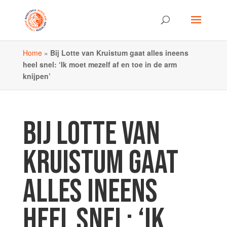
Home
»
Bij Lotte van Kruistum gaat alles ineens
heel snel: ‘Ik moet mezelf af en toe in de arm
knijpen’
BIJ LOTTE VAN
KRUISTUM GAAT
ALLES INEENS
HEEL SNEL: ‘IK