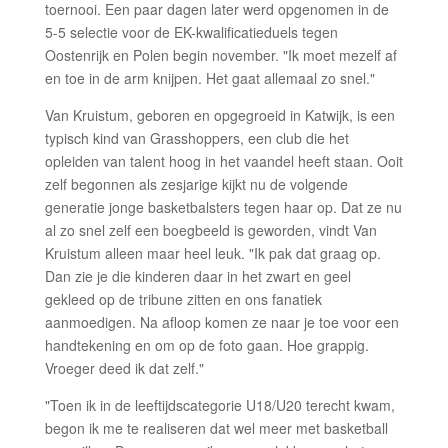
toernooi. Een paar dagen later werd opgenomen in de
5-5 selectie voor de EK-kwalificatieduels tegen
Oostenrijk en Polen begin november. "Ik moet mezelf af
en toe in de arm knijpen. Het gaat allemaal zo snel."
Van Kruistum, geboren en opgegroeid in Katwijk, is een
typisch kind van Grasshoppers, een club die het
opleiden van talent hoog in het vaandel heeft staan. Ooit
zelf begonnen als zesjarige kijkt nu de volgende
generatie jonge basketbalsters tegen haar op. Dat ze nu
al zo snel zelf een boegbeeld is geworden, vindt Van
Kruistum alleen maar heel leuk. "Ik pak dat graag op.
Dan zie je die kinderen daar in het zwart en geel
gekleed op de tribune zitten en ons fanatiek
aanmoedigen. Na afloop komen ze naar je toe voor een
handtekening en om op de foto gaan. Hoe grappig.
Vroeger deed ik dat zelf."
"Toen ik in de leeftijdscategorie U18/U20 terecht kwam,
begon ik me te realiseren dat wel meer met basketball