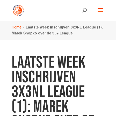
Home
»
Laatste week inschrijven 3x3NL League (1):
Marek Snopko over de 35+ League
LAATSTE WEEK
INSCHRIJVEN
3X3NL LEAGUE
(1): MAREK