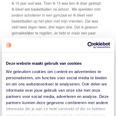
ik 10 jaar oud was. Toen ik 15 was ben ik daar gestopt.
Ik bleef wel basketballen na school . We speelden met
andere scholieren in een gymzaal en ik bleef veel
basketballen op het plein met mijn vrienden. Dat was
véél twee tegen twee, drie tegen drie. Dat is gewoon
gemakkelijker te regelen. Je hebt er maar een paar
mensen voor nodig.
Dat maakt 3×3 ook fijn om te spelen als groep. Je leert
elkaar snel kennen, je ziet snel wie-hoe speelt. Die
overzichtelijkheid trekt mij. En het spel gaat lekker snel,
Deze website maakt gebruik van cookies
zonder dat je als ‘senior’ speler het hele veld over hoeft
We gebruiken cookies om content en advertenties te
te rennen. Je bent even in verdediging en ineens
personaliseren, om functies voor social media te bieden
supersnel terug in de aanval, omdat het zo snel gaat! Je
merkt het wel, dat het een competitie voor 35+ is. Alles
en om ons websiteverkeer te analyseren. Ook delen we
gaat net iets rustiger aan. Hier letten alle spelers op
informatie over jouw gebruik van onze site met onze
elkaar.
partners voor social media, adverteren en analyse. Deze
partners kunnen deze gegevens combineren met andere
Wij proberen met ons team elke week een keer bij
informatie die je aan ze hebt verstrekt of die ze hebben
elkaar te komen om lekker te spelen. De competitie is
verzameld op basis van jouw gebruik van hun services.