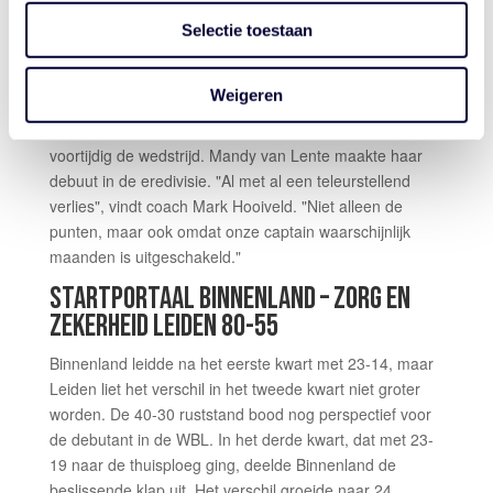
Plagmeijer voor de thuisploeg pakte. Van Linge was
Selectie toestaan
topscorer bij de Suns met 13 punten en Lotte Toornstra
had met 10 punten en 10 rebounds een double-double.
Weigeren
Bij United verstapte captain Asa Kantebeen zich in het
tweede kwart bij een aanvallende actie en verliet
voortijdig de wedstrijd. Mandy van Lente maakte haar
debuut in de eredivisie. "Al met al een teleurstellend
verlies", vindt coach Mark Hooiveld. "Niet alleen de
punten, maar ook omdat onze captain waarschijnlijk
maanden is uitgeschakeld."
STARTPORTAAL BINNENLAND – ZORG EN
ZEKERHEID LEIDEN 80-55
Binnenland leidde na het eerste kwart met 23-14, maar
Leiden liet het verschil in het tweede kwart niet groter
worden. De 40-30 ruststand bood nog perspectief voor
de debutant in de WBL. In het derde kwart, dat met 23-
19 naar de thuisploeg ging, deelde Binnenland de
beslissende klap uit. Het verschil groeide naar 24