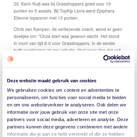
20. Karin Kuijt was bij Grasshoppers goed voor 15
punten en 5 assists. Bij TopKip Lions werd Epiphany
Etienne topscorer met 13 punten.
Chris van Kampen, de verliezende coach, wond er geen
doekjes om: "Onze start was gewoon slecht. Het stond
in mum van tijd 8-0 voor Grasshoppers. In de eerste
helft overklasten zij ons volledig. Veel meer dan dat valt
er niet over te zeggen. Ik heb wel aanknopingspunten
gezien, zowel verdedigend als aanvallend, voor de
volgende duels. We waren dit keer te nerveus en
speelden met te weinig overtuiging, niet met de juiste
Deze website maakt gebruik van cookies
hardheid en intensiteit die je nodig hebt in zo'n wedstrijd
We gebruiken cookies om content en advertenties te
tegen de kampioen van vorig seizoen. Misschien wel
personaliseren, om functies voor social media te bieden
goed dat we weer even met beide benen op de grond
en om ons websiteverkeer te analyseren. Ook delen we
staan."
informatie over jouw gebruik van onze site met onze
Grasshoppers-coach Axel Gouw had een team met
partners voor social media, adverteren en analyse. Deze
zelfvertrouwen aan het werk gezien: “Een mooie
partners kunnen deze gegevens combineren met andere
overwinning en heel goed geslaagd voor deze test.
informatie die je aan ze hebt verstrekt of die ze hebben