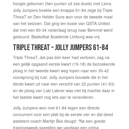
hoogte gekomen (tien punten uit zes duels) met Lions.
Jolly Jumpers boekte een knappe 61-84 zege bij Triple
ThreaT en Den Helder Suns won voor de tweede maal
van het seizoen. Dat ging ten koste van QSTA United
dat met een 60-34 nederlaag terug naar Bemmel werd
gestuurd. Basketbal Academie Limburg was vrij.
TRIPLE THREAT – JOLLY JUMPERS 61-84
Triple ThreaT, dat pas één keer had verloren, zag na
een gelijk opgaand eerste kwart (19-18) de bezoekende
ploeg in het tweede kwart weg lopen naar een 30-42
voorsprong bij rust. Jolly Jumpers bouwde die in het
derde kwart uit naar een verschil van 22 punten (41-63)
en de ploeg van Laki Lakner was niet bij machte daar in
het laatste kwart nog iets aan te veranderen.
Jolly Jumpers won met 61-84 tegen een directe
concurrent voor een plek bij de eerste vier en dat deed
assistent-coach Martijn Bos deugd: "Na een goede
trainingsweek speelden we vandaag een prima