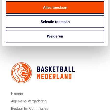
hele jaar goed op verschillende internationale
toernooien. De vrouwen bewezen als Europees
Alles toestaan
kampioen tot de absolute wereldtop te behoren. Ons
U23-team werd zelfs wereldkampioen. Wij twijfelen er
Selectie toestaan
dan ook niet aan dat beide teams hele goede kansen
maken om zich te plaatsen voor de Spelen.”
Weigeren
Beeld FIBA.basketball
Historie
Algemene Vergadering
Bestuur En Commissies