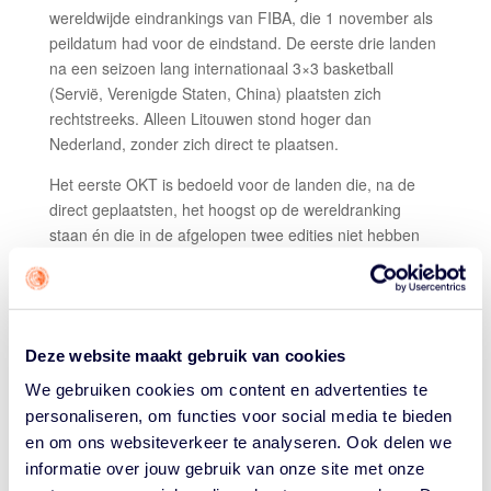
wereldwijde eindrankings van FIBA, die 1 november als
peildatum had voor de eindstand. De eerste drie landen
na een seizoen lang internationaal 3×3 basketball
(Servië, Verenigde Staten, China) plaatsten zich
rechtstreeks. Alleen Litouwen stond hoger dan
Nederland, zonder zich direct te plaatsen.
Het eerste OKT is bedoeld voor de landen die, na de
direct geplaatsten, het hoogst op de wereldranking
staan én die in de afgelopen twee edities niet hebben
deelgenomen aan de Olympische Spelen met een 5-5
nationaal team. Acht landen zullen in april 2024 tegen
elkaar strijden. De winnaar plaatst zich voor de Spelen.
In mei vindt nóg een toernooi plaats met zestien
Deze website maakt gebruik van cookies
deelnemende landen. Mochten de mannen zich tijdens
We gebruiken cookies om content en advertenties te
het eerste toernooi niet plaatsen, dan gaan de beste
personaliseren, om functies voor social media te bieden
drie van dit laatste toernooi alsnog naar de Spelen. De
en om ons websiteverkeer te analyseren. Ook delen we
mannen hebben óók nog kans aan een derde toernooi
informatie over jouw gebruik van onze site met onze
mee te nemen. Als Letland zich via het eerste toernooi