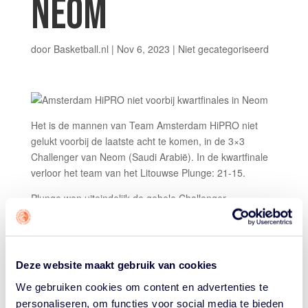
NEOM
door
Basketball.nl
|
Nov 6, 2023
|
Niet gecategoriseerd
Het is de mannen van Team Amsterdam HiPRO niet
gelukt voorbij de laatste acht te komen, in de 3×3
Challenger van Neom (Saudi Arabië). In de kwartfinale
verloor het team van het Litouwse Plunge: 21-15.
Plunge won uiteindelijk de gehele Challenger.
Dit na een sterke eerste dag, waar Amsterdam met een
mix van tweetjes en inside spel twee winstpartijen pakte.
Tegen Plunge viel met name het afstandschot niet: 6/20
Deze website maakt gebruik van cookies
tweetjes (30 procent). Ook de inside scores (2/7
shooting) en vrije worpen (1 op 4) nekten de
We gebruiken cookies om content en advertenties te
Amsterdammers.
personaliseren, om functies voor social media te bieden