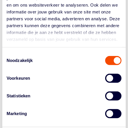
en om ons websiteverkeer te analyseren. Ook delen we
Julian Jaring, tijdens de kwartfinale goed voor één punt
informatie over jouw gebruik van onze site met onze
en een 'team high' vier rebounds: "Natuurlijk is het
partners voor social media, adverteren en analyse. Deze
vervelend om er al in de kwartfinales uitgeknikkerd te
partners kunnen deze gegevens combineren met andere
worden. De omstandigheden waren zwaar, het is hier
informatie die je aan ze hebt verstrekt of die ze hebben
echt warm. Maar daar hadden zij (Plunge) natuurlijk ook
verzameld op basis van jouw gebruik van hun services.
last van."
De schoten vielen simpelweg niet, zegt hij. "We
Toestemmingsselectie
creëerden open schoten, dat lukte heel goed, maar we
Noodzakelijk
raakten ze niet voldoende. Zij deden dat wel." Eén
lichtpuntje is dat Amsterdam, door het doelsaldo, toch
een vijfde plek mag noteren. Jaring: "Dat is een kleine
Voorkeuren
troost op een toch wat somber toernooi."
Statistieken
Marketing