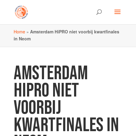
Home
»
Amsterdam HiPRO niet voorbij kwartfinales
in Neom
AMSTERDAM
HIPRO NIET
VOORBIJ
KWARTFINALES IN