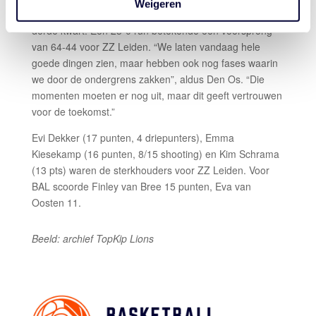
Weigeren
zaten.” Het verschil maakte zijn ploeg pas later, eind
derde kwart. Een 23-0 run betekende een voorsprong
van 64-44 voor ZZ Leiden. “We laten vandaag hele
goede dingen zien, maar hebben ook nog fases waarin
we door de ondergrens zakken”, aldus Den Os. “Die
momenten moeten er nog uit, maar dit geeft vertrouwen
voor de toekomst.”
Evi Dekker (17 punten, 4 driepunters), Emma
Kiesekamp (16 punten, 8/15 shooting) en Kim Schrama
(13 pts) waren de sterkhouders voor ZZ Leiden. Voor
BAL scoorde Finley van Bree 15 punten, Eva van
Oosten 11.
Beeld: archief TopKip Lions