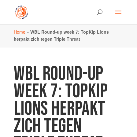
Home
»
WBL Round-up week 7: TopKip Lions
herpakt zich tegen Triple Threat
WBL ROUND-UP
WEEK 7: TOPKIP
LIONS HERPAKT
ZICH TEGEN