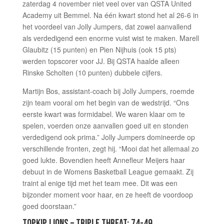
zaterdag 4 november niet veel over van QSTA United
Academy uit Bemmel. Na één kwart stond het al 26-6 in
het voordeel van Jolly Jumpers, dat zowel aanvallend
als verdedigend een enorme vuist wist te maken. Marell
Glaubitz (15 punten) en Pien Nijhuis (ook 15 pts)
werden topscorer voor JJ. Bij QSTA haalde alleen
Rinske Scholten (10 punten) dubbele cijfers.
Martijn Bos, assistant-coach bij Jolly Jumpers, roemde
zijn team vooral om het begin van de wedstrijd. “Ons
eerste kwart was formidabel. We waren klaar om te
spelen, voerden onze aanvallen goed uit en stonden
verdedigend ook prima.” Jolly Jumpers domineerde op
verschillende fronten, zegt hij. “Mooi dat het allemaal zo
goed lukte. Bovendien heeft Annefleur Meijers haar
debuut in de Womens Basketball League gemaakt. Zij
traint al enige tijd met het team mee. Dit was een
bijzonder moment voor haar, en ze heeft de voordoop
goed doorstaan.”
TOPKIP LIONS – TRIPLE THREAT: 74-49