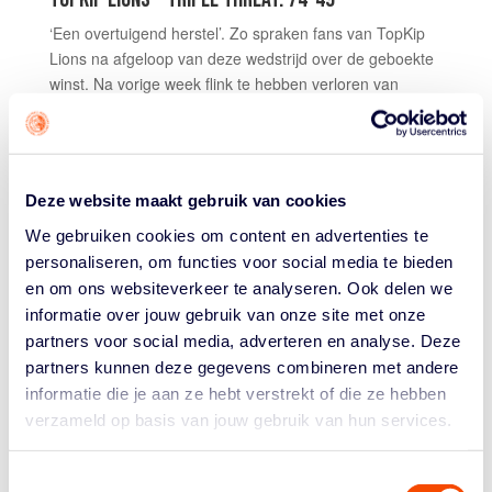
‘Een overtuigend herstel’. Zo spraken fans van TopKip
Lions na afgeloop van deze wedstrijd over de geboekte
winst. Na vorige week flink te hebben verloren van
Grasshoppers leken de vrouwen van TopKip Lions iets
recht te hebben willen zetten. Dat is, ondanks een trage
start, gelukt.
Quinta van Schijndel bracht het Haarlemse Triple Threat
Deze website maakt gebruik van cookies
namelijk op achterstand. TT bracht het zelfs tot 3-8,
We gebruiken cookies om content en advertenties te
maar Epiphanny Etienne en Charlotte van Kleef stelden
personaliseren, om functies voor social media te bieden
orde op zaken. Na het eerste kwart stond het 17-13 in
en om ons websiteverkeer te analyseren. Ook delen we
het voordeel van TopKip, en de ploeg keek niet meer
informatie over jouw gebruik van onze site met onze
om. Richelle van der Keijl (16 punten, 11 rebounds, zie
partners voor social media, adverteren en analyse. Deze
foto) en captain Charlotte van Kleef (14 pts) scoorden
partners kunnen deze gegevens combineren met andere
het meest, Phoenix Stotijn pakte 13 punten voor Triple
informatie die je aan ze hebt verstrekt of die ze hebben
Threat.
verzameld op basis van jouw gebruik van hun services.
Chris van Kampen, coach bij TopKip Lions: “We startten
wat weifelend, waardoor Triple voor kon komen. We
Toestemmingsselectie