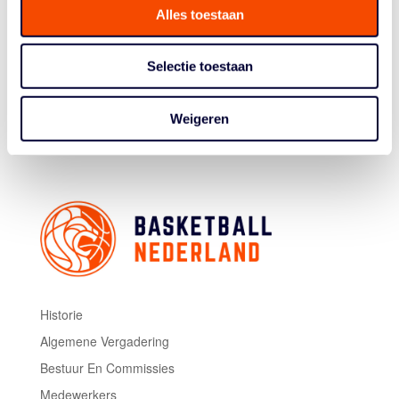
Tour Finals in Jeddah, Qatar. Het team plaatste zich als
Alles toestaan
zesde en zal er dan hetzelfde uitzien als tijdens deze
gewonnen WT. Houd basketball.nl en onze socials in de
Selectie toestaan
gaten voor een vooruitblik én recaps van dit
eindtoernooi.
Weigeren
Beeld: FIBA.basketball
Historie
Algemene Vergadering
Bestuur En Commissies
Medewerkers