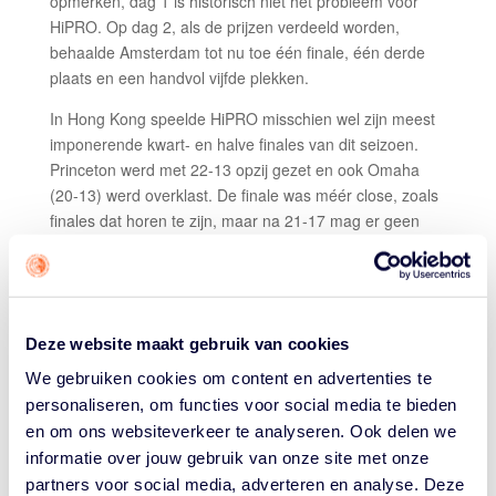
opmerken, dag 1 is historisch niet het probleem voor
HiPRO. Op dag 2, als de prijzen verdeeld worden,
behaalde Amsterdam tot nu toe één finale, één derde
plaats en een handvol vijfde plekken.
In Hong Kong speelde HiPRO misschien wel zijn meest
imponerende kwart- en halve finales van dit seizoen.
Princeton werd met 22-13 opzij gezet en ook Omaha
(20-13) werd overklast. De finale was méér close, zoals
finales dat horen te zijn, maar na 21-17 mag er geen
twijfel over bestaan wie het sterkste team had in Hong
Kong.
WINNENDE FLOATER
Deze website maakt gebruik van cookies
Worthy de Jong scoorde 7 punten in de finale, waarin
iedereen voor Amsterdam tot scoren kwam. Ook in de
We gebruiken cookies om content en advertenties te
kwart- en halve finales was Worthy topscorer, maar
personaliseren, om functies voor social media te bieden
droeg iedereen zijn steentje aanvallend blij.
en om ons websiteverkeer te analyseren. Ook delen we
informatie over jouw gebruik van onze site met onze
Het is dan ook mooi te zien dat de vier laatste scores
partners voor social media, adverteren en analyse. Deze
van vier verschillende spelers kwamen: Een Slagter