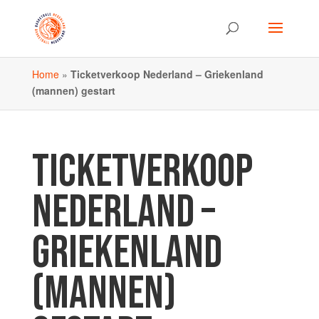
Home
»
Ticketverkoop Nederland – Griekenland
(mannen) gestart
TICKETVERKOOP
NEDERLAND –
GRIEKENLAND
(MANNEN)