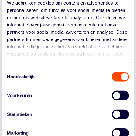
STRENGE EISEN
We gebruiken cookies om content en advertenties te
personaliseren, om functies voor social media te bieden
Maarten Hoffer, directeur Nederlandse Basketball Bond:
en om ons websiteverkeer te analyseren. Ook delen we
“We zien dat onze Orange Lions steeds meer fans
informatie over jouw gebruik van onze site met onze
hebben. In navolging van de uitverkochte wedstrijden
partners voor social media, adverteren en analyse. Deze
van de afgelopen 1,5 jaar werd afgelopen zomer zelfs
partners kunnen deze gegevens combineren met andere
een training van de mannen massaal bezocht. En in
informatie die je aan ze hebt verstrekt of die ze hebben
november was Sporthallen Zuid in Amsterdam al ver
verzameld op basis van jouw gebruik van hun services.
voor de vrouweninterland tegen Oostenrijk uitverkocht.”
De keuze voor Den Haag licht hij als volgt toe: “FIBA, de
internationale bond, stelt strenge eisen aan de
Toestemmingsselectie
Noodzakelijk
accommodaties waar wedstrijden gespeeld mogen
worden. Den Haag is één van de weinige steden die
deze in kan willigen en overtreffen. We zien in de
Voorkeuren
Sportcampus een locatie waar we duizenden fans een
onvergetelijke beleving kunnen geven – en dan is
Griekenland een geweldige affiche.”
Statistieken
Hilbert Bredemeijer, Wethouder Sport in Den Haag:
“Basketbal wordt dagelijks door honderden Hagenaars
Marketing