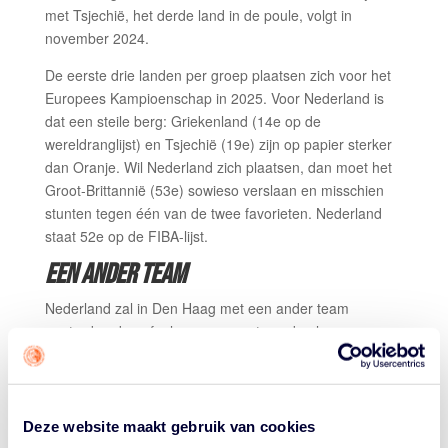
met Tsjechië, het derde land in de poule, volgt in
november 2024.
De eerste drie landen per groep plaatsen zich voor het
Europees Kampioenschap in 2025. Voor Nederland is
dat een steile berg: Griekenland (14e op de
wereldranglijst) en Tsjechië (19e) zijn op papier sterker
dan Oranje. Wil Nederland zich plaatsen, dan moet het
Groot-Brittannië (53e) sowieso verslaan en misschien
stunten tegen één van de twee favorieten. Nederland
staat 52e op de FIBA-lijst.
EEN ANDER TEAM
Nederland zal in Den Haag met een ander team
aantreden dan afgelopen zomer, toen de ploeg een pre-
kwalificatietoernooi speelde voor de Olympische Spelen.
Reden is dat sommige spelers die er toen waren in
februari met hun college competitie in Amerika bezig
zullen zijn.
Deze website maakt gebruik van cookies