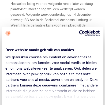
Hoewel de loting voor de volgende ronde later vandaag
plaatsvindt, moet er nog wel één wedstrijd worden
gespeeld. Volgende week donderdag, op 14 december,
ontvangt BC Apollo de Basketbal Academie Limburg uit
Weert. Het is de laatste kans voor een ploeg uit de
promodivisie om een eredivisionist uit het toernooi te
knikkeren.
RUIME SCORES
Deze website maakt gebruik van cookies
De bekerwedstrijden van de afgelopen dagen lieten er
We gebruiken cookies om content en advertenties te
geen misverstand over bestaan: de beste ploegen van
personaliseren, om functies voor social media te bieden
Nederland spelen ook daadwerkelijk in de eredivisie.
en om ons websiteverkeer te analyseren. Ook delen we
Grasshoppers zette dinsdag de toon door met 28-116
informatie over jouw gebruik van onze site met onze
over River Trotters heen te denderen. Lotte van
partners voor social media, adverteren en analyse. Deze
Kruistum scoorde in haar eentje bijna net zo veel punten
partners kunnen deze gegevens combineren met andere
(27) als de thuisploeg, die volgens Grasshoppers voor
informatie die je aan ze hebt verstrekt of die ze hebben
een ‘warm welkom en ontvangst’ hadden gezorgd.
verzameld op basis van jouw gebruik van hun services.
Het zou niet de enige 100-burger zijn die de