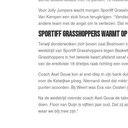
Voor Jolly Jumpers wacht morgen Sportiff Grassh
Van Kampen een stuk focus terugkrijgen. “Vanda
andere team met de angst om te verliezen. Dat ma
SPORTIFF GRASSHOPPERS WARMT OP 
Terwijl donderwolken zich boven zaal Boshoven in
wedstrijd van Sportiff Grasshoppers tegen Bask
Grasshoppers in het tweede kwart afstand vanaf
van de eredivisie 18 drietjes raak richting een o
Coach Axel Gouw kon al snel diep in zijn bank du
voor de Katwijkse ploeg. Niemand deed dat méér d
punten scoorden. Bij Weert was Eva van Oosten (1
Na de wedstrijd roemde coach Axel Gouw de talen
doen. Floor van Duijn is vijftien jaar oud. Dat zi
waar we blij mee zijn."