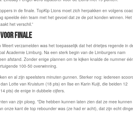
oppers in de finale. TopKip Lions moet zich herpakken en volgens coa
ag speelde één team met het gevoel dat ze de pot konden winnen. Het
akt het verschil.”
VOOR FINALE
 Weert verzamelden was het toepasselijk dat het drietjes regende in d
etbal Academie Limburg. Na een sterk begin van de Limburgers nam
 een afstand. Zonder enige plannen om te kijken knalde de nummer éé
vertuigende 100-50 overwinning.
iken en al zijn speelsters minuten gunnen. Sterker nog: iedereen scoor
an Lotte van Kruistum (18 pts) en Ilse en Karin Kuijt, die beiden 12
4 pts) de enige in dubbele cijfers.
ten van zijn ploeg. "Die hebben kunnen laten zien dat ze mee kunnen
j aan onze kant de top rebounder was (ze had er acht), dat zijn echt ding