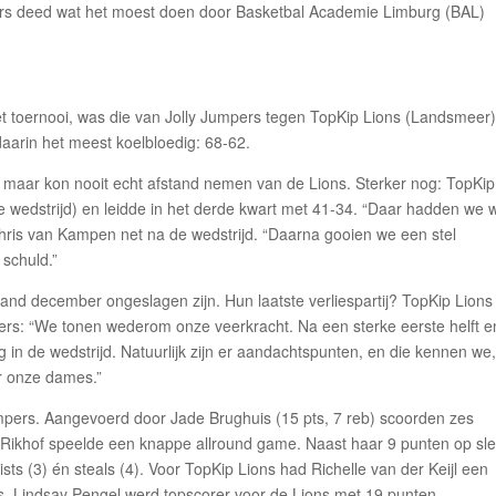
pers deed wat het moest doen door Basketbal Academie Limburg (BAL)
et toernooi, was die van Jolly Jumpers tegen TopKip Lions (Landsmeer
 daarin het meest koelbloedig: 68-62.
d maar kon nooit echt afstand nemen van de Lions. Sterker nog: TopKip
e wedstrijd) en leidde in het derde kwart met 41-34. “Daar hadden we 
hris van Kampen net na de wedstrijd. “Daarna gooien we een stel
 schuld.”
aand december ongeslagen zijn. Hun laatste verliespartij? TopKip Lions 
mpers: “We tonen wederom onze veerkracht. Na een sterke eerste helft e
in de wedstrijd. Natuurlijk zijn er aandachtspunten, en die kennen we
or onze dames.”
pers. Aangevoerd door Jade Brughuis (15 pts, 7 reb) scoorden zes
 Rikhof speelde een knappe allround game. Naast haar 9 punten op sle
sts (3) én steals (4). Voor TopKip Lions had Richelle van der Keijl een
. Lindsay Pengel werd topscorer voor de Lions met 19 punten.