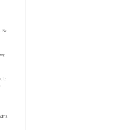
). Na
weg
uit:
n
,
chts