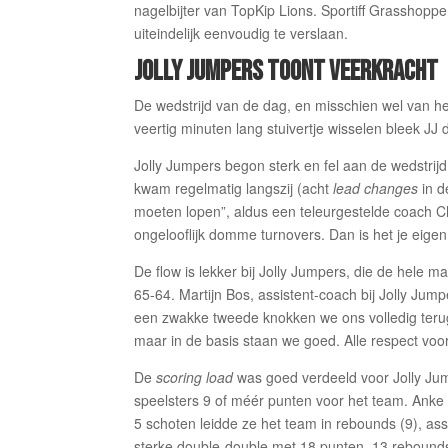
nagelbijter van TopKip Lions. Sportiff Grasshop
uiteindelijk eenvoudig te verslaan.
JOLLY JUMPERS TOONT VEERKRACHT
De wedstrijd van de dag, en misschien wel van h
veertig minuten lang stuivertje wisselen bleek JJ
Jolly Jumpers begon sterk en fel aan de wedstrij
kwam regelmatig langszij (acht
lead changes
in d
moeten lopen”, aldus een teleurgestelde coach C
ongelooflijk domme turnovers. Dan is het je eigen
De flow is lekker bij Jolly Jumpers, die de hele m
65-64. Martijn Bos, assistent-coach bij Jolly Ju
een zwakke tweede knokken we ons volledig terug 
maar in de basis staan we goed. Alle respect vo
De
scoring load
was goed verdeeld voor Jolly Jum
speelsters 9 of méér punten voor het team. Anke
5 schoten leidde ze het team in rebounds (9), assi
sterke double-double met 18 punten, 13 rebounds