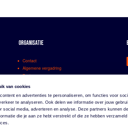
ORGANISATIE
Contact
Algemene vergadring
Bestuur
Comissies en werkgroepen
ik van cookies
Medewerkers
ontent en advertenties te personaliseren, om functies voor soci
Bondsreglementen
erkeer te analyseren. Ook delen we informatie over jouw gebru
Klachtenregeling
or social media, adverteren en analyse. Deze partners kunnen 
Partners
ormatie die je aan ze hebt verstrekt of die ze hebben verzameld
Vacatures
ices.
Privacy