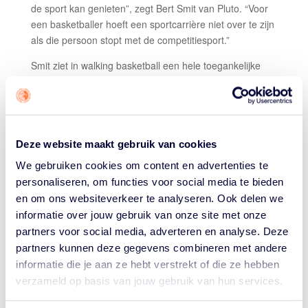
de sport kan genieten”, zegt Bert Smit van Pluto. “Voor
een basketballer hoeft een sportcarrière niet over te zijn
als die persoon stopt met de competitiesport.”
Smit ziet in walking basketball een hele toegankelijke
manier voor clubs om leden te werven. Of behouden:
vaak heb je ze al, en kan deze variant van de sport
ervoor zorgen dat leden niet stoppen bij de vereniging.
“Maar niet iedereen kent deze variant en de
mogelijkheden die het biedt. Er is wat dat betreft nog
Deze website maakt gebruik van cookies
wat zendingswerk te verrichten, en hopelijk kan dit
We gebruiken cookies om content en advertenties te
toernooi daar aan bijdragen.”
personaliseren, om functies voor social media te bieden
FYSIEK EN SOCIAAL
en om ons websiteverkeer te analyseren. Ook delen we
informatie over jouw gebruik van onze site met onze
OldStars Basketball is onderdeel van een campagne
partners voor social media, adverteren en analyse. Deze
van het Ouderenfonds. Tien jaar geleden begon het
partners kunnen deze gegevens combineren met andere
fonds met ‘wandelvoetbal’ en inmiddels zijn er
informatie die je aan ze hebt verstrekt of die ze hebben
verschillende bonden en verenigingen die varianten als
verzameld op basis van jouw gebruik van hun services.
‘walking basketball’ en ‘walking hockey’ omarmd
hebben.