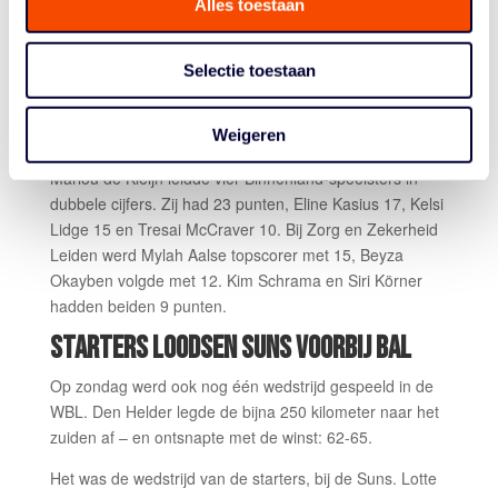
Alles toestaan
wedstrijd”, aldus Den Os. “Een goed herstel na vorige
week. We speelden weer met energie, en dan zie je een
heel ander team dan tegen Landsmeer. Alleen het
Selectie toestaan
derde kwart waren we minder. Het is jammer dat we
verliezen, maar dit is een nederlaag waar ik mee kan
Weigeren
leven en waar we mee verder kunnen.”
Marlou de Kleijn leidde vier Binnenland-speelsters in
dubbele cijfers. Zij had 23 punten, Eline Kasius 17, Kelsi
Lidge 15 en Tresai McCraver 10. Bij Zorg en Zekerheid
Leiden werd Mylah Aalse topscorer met 15, Beyza
Okayben volgde met 12. Kim Schrama en Siri Körner
hadden beiden 9 punten.
STARTERS LOODSEN SUNS VOORBIJ BAL
Op zondag werd ook nog één wedstrijd gespeeld in de
WBL. Den Helder legde de bijna 250 kilometer naar het
zuiden af – en ontsnapte met de winst: 62-65.
Het was de wedstrijd van de starters, bij de Suns. Lotte