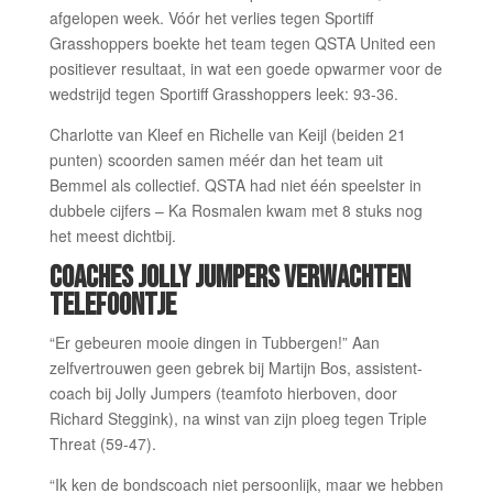
afgelopen week. Vóór het verlies tegen Sportiff
Grasshoppers boekte het team tegen QSTA United een
positiever resultaat, in wat een goede opwarmer voor de
wedstrijd tegen Sportiff Grasshoppers leek: 93-36.
Charlotte van Kleef en Richelle van Keijl (beiden 21
punten) scoorden samen méér dan het team uit
Bemmel als collectief. QSTA had niet één speelster in
dubbele cijfers – Ka Rosmalen kwam met 8 stuks nog
het meest dichtbij.
COACHES JOLLY JUMPERS VERWACHTEN
TELEFOONTJE
“Er gebeuren mooie dingen in Tubbergen!” Aan
zelfvertrouwen geen gebrek bij Martijn Bos, assistent-
coach bij Jolly Jumpers (teamfoto hierboven, door
Richard Steggink), na winst van zijn ploeg tegen Triple
Threat (59-47).
“Ik ken de bondscoach niet persoonlijk, maar we hebben