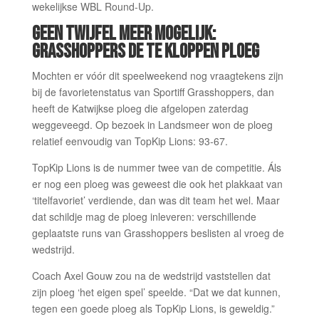
wekelijkse WBL Round-Up.
GEEN TWIJFEL MEER MOGELIJK:
GRASSHOPPERS DE TE KLOPPEN PLOEG
Mochten er vóór dit speelweekend nog vraagtekens zijn
bij de favorietenstatus van Sportiff Grasshoppers, dan
heeft de Katwijkse ploeg die afgelopen zaterdag
weggeveegd. Op bezoek in Landsmeer won de ploeg
relatief eenvoudig van TopKip Lions: 93-67.
TopKip Lions is de nummer twee van de competitie. Áls
er nog een ploeg was geweest die ook het plakkaat van
‘titelfavoriet’ verdiende, dan was dit team het wel. Maar
dat schildje mag de ploeg inleveren: verschillende
geplaatste runs van Grasshoppers beslisten al vroeg de
wedstrijd.
Coach Axel Gouw zou na de wedstrijd vaststellen dat
zijn ploeg ‘het eigen spel’ speelde. “Dat we dat kunnen,
tegen een goede ploeg als TopKip Lions, is geweldig.”