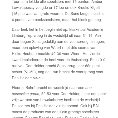
Toornstra leidde alle speelsters met 19 punten, Amber
Lewakabessy voegde er 17 toe en ook Brooke Bigott
(16 pts) was van grote waarde. De Suns kregen slechts
4 punten van bankspeelsters, maar het bleek genoeg.
Daar leek het in het begin niet op. Basketbal Academie
Limburg liep vroeg in de wedstrijd uit naar 31-19. Van
daar begon Suns geduldig aan de voorsprong te zagen,
maar een opleving van Weert (met drie scores van
Hinke Houben) maakte 49-36 voor Weert. Het vierde
kwart implodeerde de boel voor de thuisploeg. Een 10-0
run van Den Helder bracht Suns terug naar één punt
achter (51-50), nog een run bracht de voorsprong voor
Den Helder: 53-59.
Floortje Bohré bracht de wedstrijd naar een
one
posession game
, 52-53 voor Den Helder, maar een paar
vrije worpen van Lewakabessy beslisten de wedstrijd.
De scorers bij Den Helder zijn benoemd. Ook bij BAL
moest de productie van een klein groepje speelsters
komen. Floortje Bohré (18 pts), Eva van Oosten (15