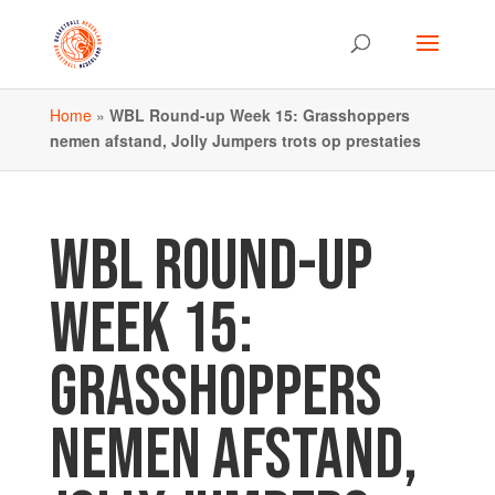
Home
»
WBL Round-up Week 15: Grasshoppers
nemen afstand, Jolly Jumpers trots op prestaties
WBL ROUND-UP
WEEK 15:
GRASSHOPPERS
NEMEN AFSTAND,