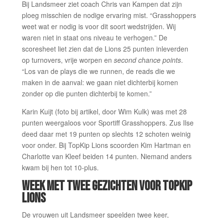
Bij Landsmeer ziet coach Chris van Kampen dat zijn
ploeg misschien de nodige ervaring mist. “Grasshoppers
weet wat er nodig is voor dit soort wedstrijden. Wij
waren niet in staat ons niveau te verhogen.” De
scoresheet liet zien dat de Lions 25 punten inleverden
op turnovers, vrije worpen en
second chance points
.
“Los van de plays die we runnen, de reads die we
maken in de aanval: we gaan niet dichterbij komen
zonder op die punten dichterbij te komen.”
Karin Kuijt (foto bij artikel, door Wim Kulk) was met 28
punten weergaloos voor Sportiff Grasshoppers. Zus Ilse
deed daar met 19 punten op slechts 12 schoten weinig
voor onder. Bij TopKip Lions scoorden Kim Hartman en
Charlotte van Kleef beiden 14 punten. Niemand anders
kwam bij hen tot 10-plus.
WEEK MET TWEE GEZICHTEN VOOR TOPKIP
LIONS
De vrouwen uit Landsmeer speelden twee keer,