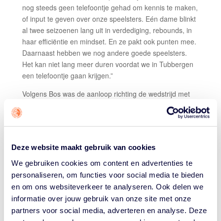
nog steeds geen telefoontje gehad om kennis te maken,
of input te geven over onze speelsters. Eén dame blinkt
al twee seizoenen lang uit in verdediging, rebounds, in
haar efficiëntie en mindset. En ze pakt ook punten mee.
Daarnaast hebben we nog andere goede speelsters.
Het kan niet lang meer duren voordat we in Tubbergen
een telefoontje gaan krijgen.”
Volgens Bos was de aanloop richting de wedstrijd met
Triple Threat een stroeve. Door persoonlijke
omstandigheden was afgelopen week ‘de meest heftige
week van het seizoen’, aldus de assistent-coach. “Dat
het de dames desondanks lukt om de wedstrijd op deze
Deze website maakt gebruik van cookies
wijze af te ronden is fantastisch.”
We gebruiken cookies om content en advertenties te
Anke Rikhof was met 12 punten topscorer voor Jolly
personaliseren, om functies voor social media te bieden
Jumpers, gevolgd door Jade Brughuis met 10 punten.
en om ons websiteverkeer te analyseren. Ook delen we
Bij Triple Threat scoorden Roos Warmenhoven, Lois
informatie over jouw gebruik van onze site met onze
Vrolijk en Ilse de Vries alle drie 7 punten.
partners voor social media, adverteren en analyse. Deze