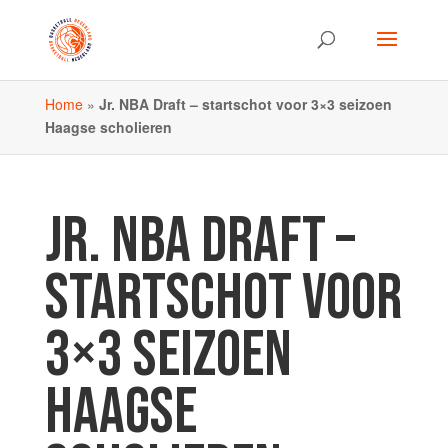
Home
»
Jr. NBA Draft – startschot voor 3×3 seizoen
Haagse scholieren
JR. NBA DRAFT –
STARTSCHOT VOOR
3×3 SEIZOEN
HAAGSE