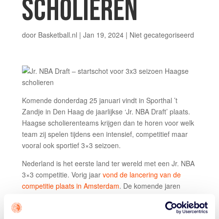
SCHOLIEREN
door
Basketball.nl
|
Jan 19, 2024
|
Niet gecategoriseerd
Komende donderdag 25 januari vindt in Sporthal ’t
Zandje in Den Haag de jaarlijkse ‘Jr. NBA Draft’ plaats.
Haagse scholierenteams krijgen dan te horen voor welk
team zij spelen tijdens een intensief, competitief maar
vooral ook sportief 3×3 seizoen.
Nederland is het eerste land ter wereld met een Jr. NBA
3×3 competitie. Vorig jaar
vond de lancering van de
competitie plaats in Amsterdam
. De komende jaren
landt het toernooi ook in andere steden in het land.
VIER SPEELRONDES