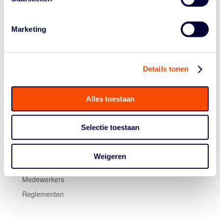
ter wereld, een kijkje nemen. Tijdens de finaledag komt
zelfs Francisco Elson langs, de enige Nederlander die
Marketing
ooit kampioen werd in de échte NBA.
Details tonen
Alles toestaan
Selectie toestaan
Historie
Algemene Vergadering
Weigeren
Bestuur En Commissies
Medewerkers
Reglementen