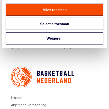
Terneuzen, Urk en Almere te gast. En Breda en
Groningen zijn terug van weggeweest. Het is een goed
Alles toestaan
teken dat verenigingen ons willen ondersteunen door
deze populaire toernooien te organiseren.”
Selectie toestaan
Op verschillende spots in Nederland zullen dit jaar
volgens Brouwer officiële FIBA-events plaatsvinden.
Weigeren
Wáár dit precies gebeurt, en om wat voor events het
gaat, maakt de NBB op een later tijdstip bekend.
Historie
Algemene Vergadering