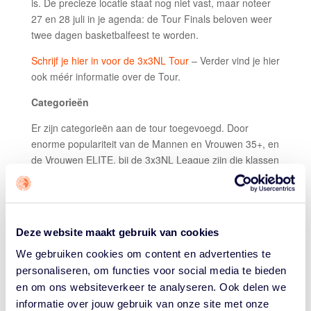
is. De precieze locatie staat nog niet vast, maar noteer
27 en 28 juli in je agenda: de Tour Finals beloven weer
twee dagen basketbalfeest te worden.
Schrijf je hier in voor de 3x3NL Tour
– Verder vind je hier
ook méér informatie over de Tour.
Categorieën
Er zijn categorieën aan de tour toegevoegd. Door
enorme populariteit van de Mannen en Vrouwen 35+, en
de Vrouwen ELITE, bij de 3x3NL League zijn die klassen
nu ook aparte categorieën in de Tour:
Mix U12
Mannen / Vrouwen U14
Deze website maakt gebruik van cookies
Mannen / Vrouwen U16
We gebruiken cookies om content en advertenties te
Mannen / Vrouwen U18
personaliseren, om functies voor social media te bieden
Mannen U23
en om ons websiteverkeer te analyseren. Ook delen we
Mannen / Vrouwen Open
informatie over jouw gebruik van onze site met onze