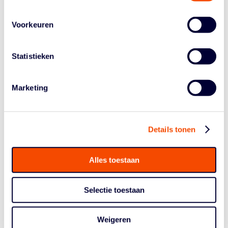
ander betrokken bij de basketbalsport en de
basketballers. Hij had een enorm hart voor de
Voorkeuren
ontwikkeling van onze sport. Hij tilde het niveau van
onze trainersopleidingen echt naar een hoger niveau.
Dat is slechts één van de redenen dat we hem na zijn
Statistieken
aftreden direct tot erelid benoemden. We moeten een
fantastische ambassadeur voor de sport voortaan
missen.”
Marketing
In 2004 werd Piet benoemd tot Lid in de Orde van
Oranje-Nassau. In 2001 benoemde de NBB hem tot
erelid. De Nederlandse Basketball Bond wenst zijn
Details tonen
familie, zijn basketbalfamilie en iedereen die Piet liefhad
alle sterkte toe.
Alles toestaan
Selectie toestaan
Weigeren