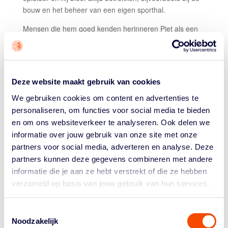
bouw en het beheer van een eigen sporthal.
Mensen die hem goed kenden herinneren Piet als een
aimabele, betrokken man die altijd bezig was anderen
aandacht te geven en ze kansen te geven om zich te
ontwikkelen. Verenigingen en opleidingen waren dan
ook een groot deel van zijn portefeuille in de NBB.
Deze website maakt gebruik van cookies
Hij was vanaf 1986 ruim twintig jaar lang voorzitter van
We gebruiken cookies om content en advertenties te
de Sportservice Flevoland en voorzitter van de stichting
personaliseren, om functies voor social media te bieden
Sportaccommodaties. Hij zette zich niet alleen in
en om ons websiteverkeer te analyseren. Ook delen we
Nederland in: hij coördineerde rond het jaar 2000
informatie over jouw gebruik van onze site met onze
opleidingen op Curaçao, waar hij lokale bestuurders en
partners voor social media, adverteren en analyse. Deze
kader hielp om trainersopleidingen succesvol af te
partners kunnen deze gegevens combineren met andere
ronden. Tot voor kort bezocht hij regelmatig Suriname
informatie die je aan ze hebt verstrekt of die ze hebben
om daar BT-opleidingen op te zetten en lokale
verzameld op basis van jouw gebruik van hun services.
bestuurders te ondersteunen. Ook op de eilanden en in
Suriname zullen basketballers Piet enorm missen.
Toestemmingsselectie
NBB Vicevoorzitter Frank Berteling: “Piet was als geen
Noodzakelijk