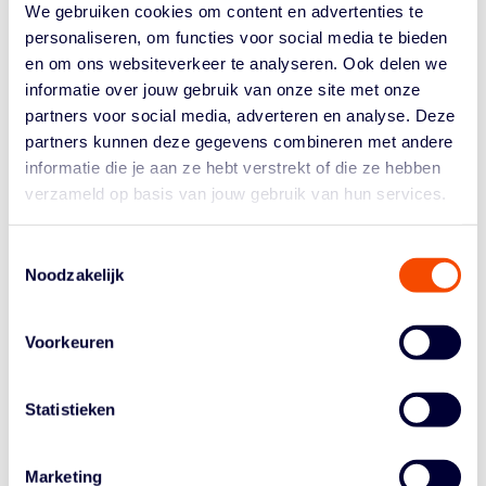
dan bij de jongeren van de academie. Eddy legt die
We gebruiken cookies om content en advertenties te
verschillen uit.
personaliseren, om functies voor social media te bieden
en om ons websiteverkeer te analyseren. Ook delen we
Datum:
26 februari 2024
informatie over jouw gebruik van onze site met onze
Tijd:
18.00 – 19.00 uur
Locatie:
Sportcampus Zuiderpark, Den Haag
partners voor social media, adverteren en analyse. Deze
Toegang:
Gratis
partners kunnen deze gegevens combineren met andere
informatie die je aan ze hebt verstrekt of die ze hebben
Let op! Een kaartje voor de interland is
niet
inbegrepen.
verzameld op basis van jouw gebruik van hun services.
De clinic is theoretisch van aard. Eddy zal coaches wel
zo veel mogelijk praktische tips geven om ‘Strength &
Toestemmingsselectie
Conditioning’ toe te passen in hun eigen
Noodzakelijk
trainingsprogramma’s.
Wil jij bij de clinic aanwezig zijn? Meld je dan aan via
de
Voorkeuren
aanmeldlink van Sportlink
. Kies Afdeling landelijk ->
Bijscholing -> Bijscholing trainers/ coaches -> Orange
Statistieken
Lions Academy.
Marketing