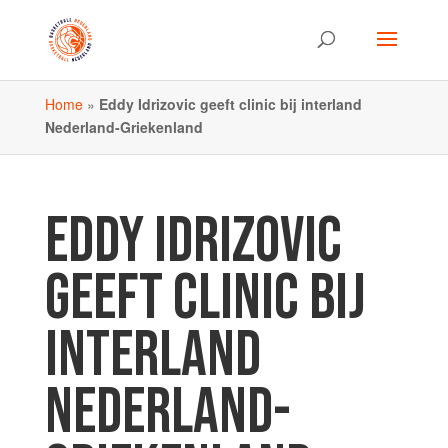
Home
»
Eddy Idrizovic geeft clinic bij interland
Nederland-Griekenland
EDDY IDRIZOVIC
GEEFT CLINIC BIJ
INTERLAND
NEDERLAND-