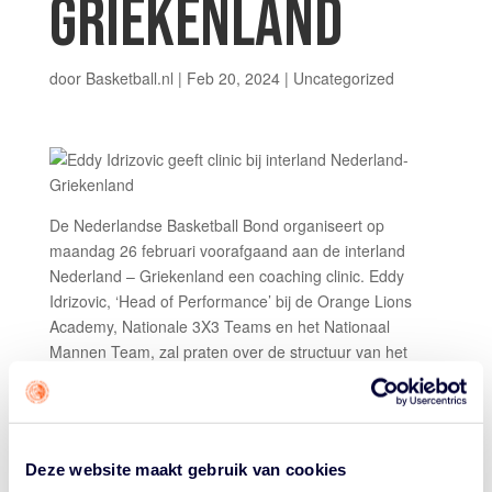
GRIEKENLAND
door
Basketball.nl
|
Feb 20, 2024
| Uncategorized
De Nederlandse Basketball Bond organiseert op
maandag 26 februari voorafgaand aan de interland
Nederland – Griekenland een coaching clinic. Eddy
Idrizovic, ‘Head of Performance’ bij de Orange Lions
Academy, Nationale 3X3 Teams en het Nationaal
Mannen Team, zal praten over de structuur van het
kracht- en conditieprogramma bij OLA.
Daarnaast gaat hij in op de verschillen in aanpak tussen
de verschillende programma’s. Het programma dat het
Nederlandse mannenteam draait is logischerwijs anders
Deze website maakt gebruik van cookies