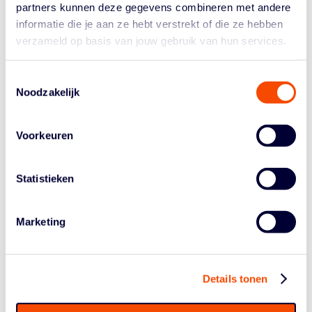
partners kunnen deze gegevens combineren met andere
Volgens Maarten Hoffer, algemeen directeur van de
informatie die je aan ze hebt verstrekt of die ze hebben
Nederlandse Basketball Bond, is de World Tour
verzameld op basis van jouw gebruik van hun services.
Amsterdam Masters een lichtend voorbeeld van hoe
sportevenementen georganiseerd moeten worden. ‘Bij
Toestemmingsselectie
de World Tour Amsterdam Masters gaan topsport en
Noodzakelijk
maatschappelijke impact hand in hand. Wat 3X3 Unites
laat zien is uniek in de wereld en wij als nationale bond
zijn daar trots op. We steunen 3X3 Unites daarom waar
Voorkeuren
we kunnen en we werken samen om het voor onze
topsporters, de basketbalfans en de Leaders weer de
Statistieken
mooiste World Tour in de wereld te maken.’
Daar sluit Frank Thewessem als algemeen directeur van
Marketing
Topsport Amsterdam zich bij aan. ‘Er komt steeds meer
vraag naar de rechtvaardiging van investeringen in de
topsport. 3X3 Unites laat zien welke maatschappelijke
waarde sport kan hebben en hoe je sport kunt inzetten
Details tonen
om nieuwe lokale rolmodellen zoals de 3X3 Leaders te
creëren.'