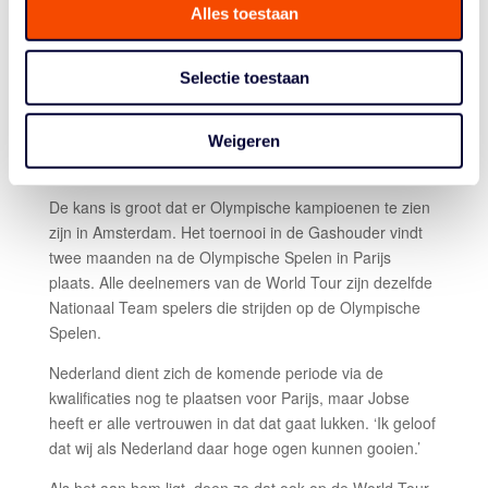
Alles toestaan
Topsport Amsterdam ziet dat dit evenement haar
bewoners plezier bezorgt, trots maakt en bovendien het
uitgelezen podium is voor de in Amsterdam gehuisveste
Selectie toestaan
topsporters om uit te groeien tot sporthelden in eigen
stad.
Weigeren
OLYMPISCHE KAMPIOENEN
De kans is groot dat er Olympische kampioenen te zien
zijn in Amsterdam. Het toernooi in de Gashouder vindt
twee maanden na de Olympische Spelen in Parijs
plaats. Alle deelnemers van de World Tour zijn dezelfde
Nationaal Team spelers die strijden op de Olympische
Spelen.
Nederland dient zich de komende periode via de
kwalificaties nog te plaatsen voor Parijs, maar Jobse
heeft er alle vertrouwen in dat dat gaat lukken. ‘Ik geloof
dat wij als Nederland daar hoge ogen kunnen gooien.’