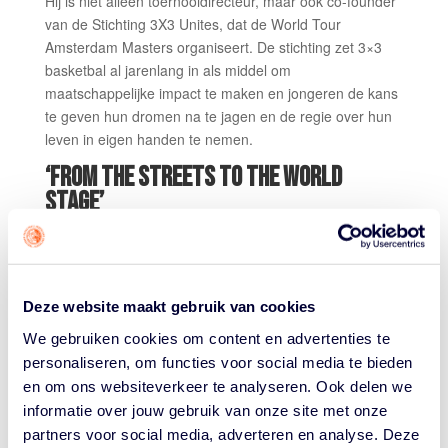
Hij is niet alleen toernooidirecteur, maar ook co-founder
van de Stichting 3X3 Unites, dat de World Tour
Amsterdam Masters organiseert. De stichting zet 3×3
basketbal al jarenlang in als middel om
maatschappelijke impact te maken en jongeren de kans
te geven hun dromen na te jagen en de regie over hun
leven in eigen handen te nemen.
‘FROM THE STREETS TO THE WORLD
STAGE’
Ook tijdens de World Tour Amsterdam Masters krijgen
jongeren op allerlei manieren de ruimte en de kans om
zichzelf te ontwikkelen en mee te werken. ‘Het past
perfect bij hetgeen waar wij als organisatie voor staan.
Deze website maakt gebruik van cookies
Iedereen een plek bieden bij zijn of haar uitdaging op
We gebruiken cookies om content en advertenties te
het passende niveau: from the streets to the world
personaliseren, om functies voor social media te bieden
stage’, aldus Jobse. ‘Het is ook hun grote wens om die
en om ons websiteverkeer te analyseren. Ook delen we
world stage naar ons toe te halen en dit platform te
informatie over jouw gebruik van onze site met onze
gebruiken voor het tonen aan de wereld wat de talenten
partners voor social media, adverteren en analyse. Deze
van deze jongeren zijn.’