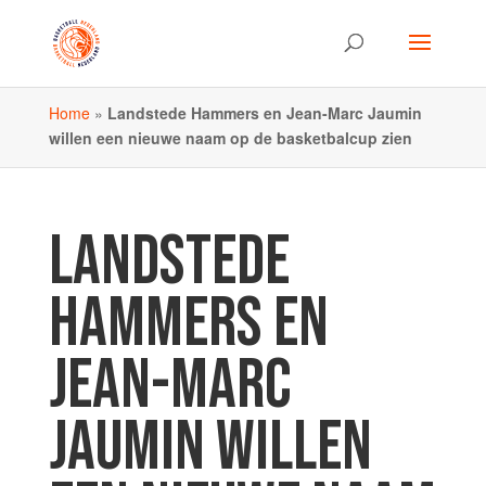
Home
»
Landstede Hammers en Jean-Marc Jaumin
willen een nieuwe naam op de basketbalcup zien
LANDSTEDE
HAMMERS EN
JEAN-MARC
JAUMIN WILLEN