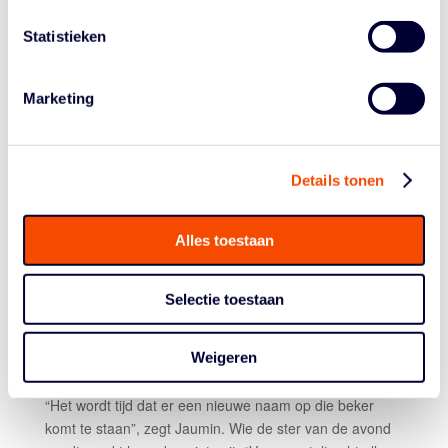
Jaumin vindt ook Den Bosch een team hebben dat op
Statistieken
basis van individueel talent favoriet zou moeten zijn. “Ze
hebben schutters én zijn met Thomas van der Mars én
Jito Kok heel sterk inside.z Als je de gokkantoren zou
Marketing
vragen, zal er ongetwijfeld veel geld op hen staan.” Voor
de buitenwereld ze zijn dus misschien de
underdog
,
geeft hij toe. “Maar zondag staan de twee ploegen op
Details tonen
het veld die aangetoond hebben de besten te zijn, te
verdienen daar te staan. Zondag gaan we zien wie de
échte
dog
is.”
Alles toestaan
Jaumin en zijn team kennen ‘the curse’, de vloek van
zes verloren bekerfinales. Het kan zomaar zijn dat de
Selectie toestaan
Hammers zondag enigszins gehavend aan poging
zeven beginnen. Maar dat lijkt precies de manier te zijn
Weigeren
waarop het goed gaat voor Landstede. Met de rug
tegen de muur verdedigen voor wat het team waard is.
“Het wordt tijd dat er een nieuwe naam op die beker
komt te staan”, zegt Jaumin. Wie de ster van de avond