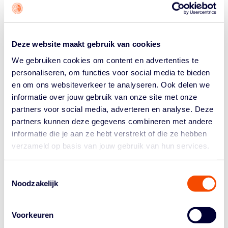
wederom zonder de Amerikaan, Antwerpen met 72-69.
Eerder miste ook spelverdeler Darius Quisenberry
speeltijd. Jaumin en de Hammers overwonnen die
tegenslagen.
Deze website maakt gebruik van cookies
De weerbaarheid kenmerkt het team, aldus Jaumin. “We
We gebruiken cookies om content en advertenties te
zijn als team een geheel. Het maakt ons niet uit wie de
personaliseren, om functies voor social media te bieden
baskets maakt, wij hebben niet die speler die steevast
en om ons websiteverkeer te analyseren. Ook delen we
25 punten scoort. Of het nu Tim Hoeve, Jack Pagenkopf
informatie over jouw gebruik van onze site met onze
of Terrence Bieshaar is: er staat altijd iemand op.”
partners voor social media, adverteren en analyse. Deze
Bij Zwolle is de verdediging misschien wel de beste
partners kunnen deze gegevens combineren met andere
aanval. Coaches en spelers in Nederland roemen
informatie die je aan ze hebt verstrekt of die ze hebben
Landstede om hun gedisciplineerde defense (
zo ook
verzameld op basis van jouw gebruik van hun services.
coach Erik Braal bij Heroes
). Jaumin: “Onze defense is
de basis van wat wij doen. Wij hebben vaak niet de
Toestemmingsselectie
individuele klasse die onze tegenstanders hebben. Dan
Noodzakelijk
moet je een team hebben dat bereid is te vechten voor
elke bal.” Zwolle is dat team, aldus de oefenmeester.
Voorkeuren
DE VLOEK VAN ZES FINALES