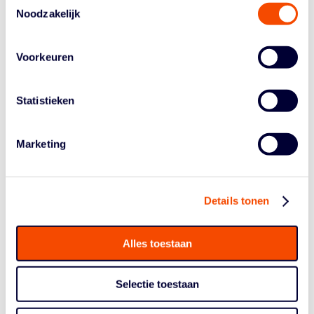
wedstrijd af. “Het voelde als 25…”
Noodzakelijk
Wéér een close game, wéér een run na rust die
Grasshoppers de zege en in dit geval een prijs bezorgt.
Voorkeuren
Wat zijn dan toch die aanpassingen die Sportiff verzint?
Lotte van Kruistum, lachend: “Dat gaan we natuurlijk niet
prijsgeven”, al erkent ze dat het geheim van het
Statistieken
Katwijkse succes in ieder geval deels in de rust ligt. “Wat
het ook is: je ziet dat het goede aanpassingen zijn die
Marketing
we doen.”
Méér reactie komt er niet vanuit het Katwijkse kamp. Al
is de blik bij Van Kruistum wel al een béétje op de play
Details tonen
offs gericht. "Natuurlijk draait het uiteindelijk om die titel,
daar doe je het toch voor." Coach Axel blijft kalm en
herhaalt hoe hij alle fases van de competitie benadert.
Alles toestaan
"We bekijken alles één prijs per keer."
Selectie toestaan