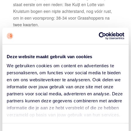
staat eerste om een reden: Ilse Kuijt en Lotte van
Kruistum bogen een nipte achterstand, nog vóór rust,
om in een voorsprong: 38-34 voor Grasshoppers na
twee kwarten.
Coach Axel Gouw vond de wedstrijd in een eerste
reactie “niet goed. Wel spannend. Bij vlagen hebben we
ons eigen spel laten zien, zoals begin derde kwart.”
Onder andere een 7-0 run door Liselot Kulk maakte 56-
Deze website maakt gebruik van cookies
48 en luidde zo een 18-12 kwart in dat Sportiff op +10
We gebruiken cookies om content en advertenties te
bracht. TopKip Lions bleef knokken voor wat het waard
personaliseren, om functies voor social media te bieden
was maar kwam niet meer dichterbij dan 5 punten
en om ons websiteverkeer te analyseren. Ook delen we
verschil.
informatie over jouw gebruik van onze site met onze
Lotte van Kruistum (foto hierboven) werd tot ‘Koningin
partners voor social media, adverteren en analyse. Deze
van de Wedstrijd’ gekroond. Ze scoorde 17 punten,
partners kunnen deze gegevens combineren met andere
greep 12 rebounds en was naarmate de wedstrijd
informatie die je aan ze hebt verstrekt of die ze hebben
vorderde steeds beter in staat Richelle van der Keijl (16
verzameld op basis van jouw gebruik van hun services.
pts, 15 reb) van rebounds en punten af te houden.
“Hoeveel punten had ze, 16?” vroeg Gouw zich na de
Toestemmingsselectie