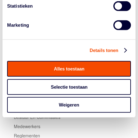
wedstrijd beide kanten op kon gaan. Ook Yannick
Statistieken
Guinau had scorend enorme input met zijn 19 punten.
Bij de Lions eindigde Thijn Zevenhek na een knappe
Marketing
game ook met 22, gevolgd door Michail Kapoglou met
16 punten.
Details tonen
Alles toestaan
Selectie toestaan
Historie
Weigeren
Algemene Vergadering
Bestuur En Commissies
Medewerkers
Reglementen