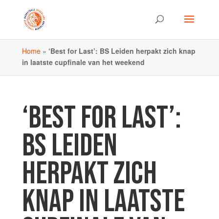
Home
»
‘Best for Last’: BS Leiden herpakt zich knap
in laatste cupfinale van het weekend
‘BEST FOR LAST’:
BS LEIDEN
HERPAKT ZICH
KNAP IN LAATSTE