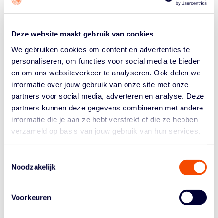
punten en ik zag de jongens denken: twee vingers in de
neus. Maar ik had ze al gewaarschuwd: deze jongens
kunnen basketballen. Er kan altijd een run komen.”
Deze website maakt gebruik van cookies
Die run kwam er. Aangedreven door een
We gebruiken cookies om content en advertenties te
opportunistische, felle defense knokten de Lions zichzelf
personaliseren, om functies voor social media te bieden
terug in de wedstrijd. Onder andere Jaden Roner en
en om ons websiteverkeer te analyseren. Ook delen we
Michail Kapoglou rondden belangrijke breaks en
informatie over jouw gebruik van onze site met onze
aanvallen af voor Landsmeer – Kapoglou maakte de 62-
partners voor social media, adverteren en analyse. Deze
gelijk nadat het richting het einde van Q3 nog 52-31
partners kunnen deze gegevens combineren met andere
was.
informatie die je aan ze hebt verstrekt of die ze hebben
Wat is de kwaliteit van dit team? Hoe kon Leiden zich
verzameld op basis van jouw gebruik van hun services.
herpakken? Mgharbi: “Dat komt omdat we op elkaar
vertrouwen. Of we nu voor, achter of gelijk staan: wij
Toestemmingsselectie
boeken resultaten omdat we elkaar vertrouwen. We
Noodzakelijk
steken onze kop niet in het zand en gaan door. Daar
ben ik erg trots op.”
Voorkeuren
Kevin Jonathan scoorde 22 punten voor Leiden. Hij
benutte een paar belangrijke vrije worpen toen de