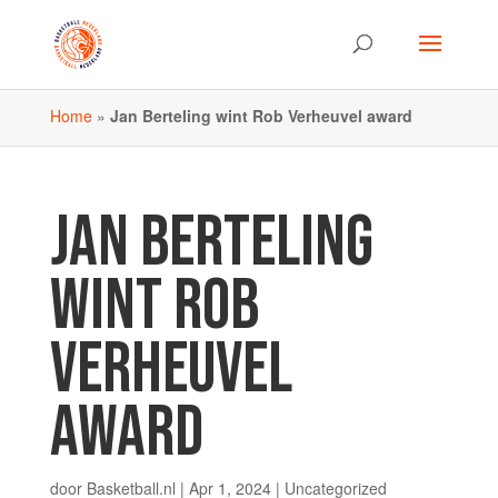
Home
»
Jan Berteling wint Rob Verheuvel award
JAN BERTELING
WINT ROB
VERHEUVEL
AWARD
door
Basketball.nl
|
Apr 1, 2024
| Uncategorized