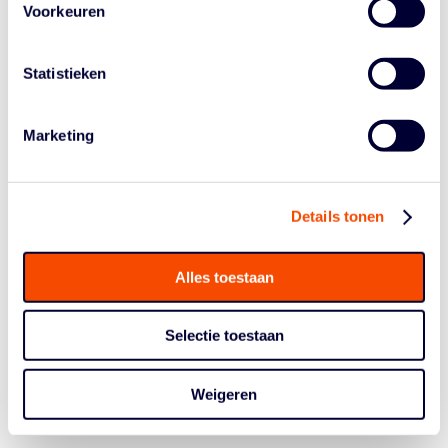
Voorkeuren
tot erelid van de basketbalbond benoemd.
Edwin Wallaart reikte de award aan Jan uit (zie foto).
Statistieken
Wallaart: “Wat Jan een goed bestuurde maakte, is dat hij
niet vanuit een ivoren toren werkte maar altijd contact
had met de werkvloer, met de mensen voor wie hij het
Marketing
allemaal deed. Hij bleef altijd met beide voeten op de
grond. Zijn houding was, en is, die van: ‘Doe maar
gewoon, dan doe je al gek genoeg.’ Dat siert hem wat
Details tonen
mij betreft enorm.”
Alles toestaan
Selectie toestaan
Weigeren
Historie