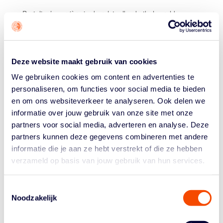
Berteling’s carrière in de rolstoelbasketbalwereld
speelde zich zowel internationaal, als binnen de eigen
grenzen af. Hij was van 1999 tot 2015 president van de
International Wheelchair Basketball Federation in
Europa. Van dit koepelorgaan werd hij in 2015 tijdens
Deze website maakt gebruik van cookies
een meeting in Frankfurt, Duitsland tot erelid benoemd.
We gebruiken cookies om content en advertenties te
Bij de IWBF speelde hij een cruciale rol in de groei van
personaliseren, om functies voor social media te bieden
rolstoelbasketbal tot meest populaire onder de
en om ons websiteverkeer te analyseren. Ook delen we
Paralympische teamsporten. Zijn ervaringen in de sport,
informatie over jouw gebruik van onze site met onze
zijn connecties bij FIBA en zijn enorme netwerk
partners voor social media, adverteren en analyse. Deze
speelden daar een enorme rol in. Hij was ook lid van het
partners kunnen deze gegevens combineren met andere
IWBF wereldbestuur.
informatie die je aan ze hebt verstrekt of die ze hebben
verzameld op basis van jouw gebruik van hun services.
Binnen Nederland is Berteling oud-voorzitter van de
NBB. Verder was hij in het verleden voorzitter van de
Commissie van Beroep en was hij regelmatig langs de
Toestemmingsselectie
Noodzakelijk
velden te vinden als wedstrijdcommissaris. Bij de NBB
was hij onder andere verantwoordelijk voor de integratie
van rolstoelbasketbal binnen de bond. Hij werd eerder al