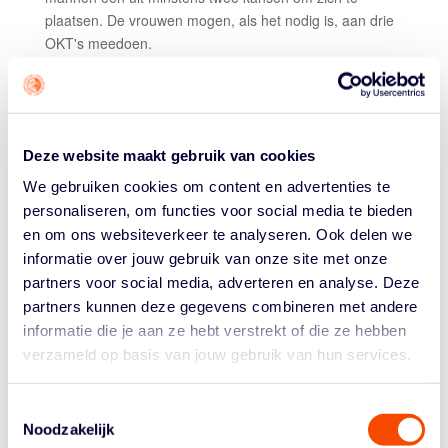
plaatsen. De vrouwen mogen, als het nodig is, aan drie
OKT's meedoen.
SPEELSCHEMA VROUWEN
Vrijdag 12 april
9.55 uur: Mongolië – Nederland
Deze website maakt gebruik van cookies
Zaterdag 13 april
We gebruiken cookies om content en advertenties te
9.30 uur: Nederland – Chili
personaliseren, om functies voor social media te bieden
11.45 uur: Nederland – Azerbaijan
en om ons websiteverkeer te analyseren. Ook delen we
De eerste twee ploegen uit deze poule van drie spelen
informatie over jouw gebruik van onze site met onze
een halve finale en kruisen daarin met de andere poule.
partners voor social media, adverteren en analyse. Deze
Deelnemers daar: Hongarije, Polen, Egypte en Hong
partners kunnen deze gegevens combineren met andere
Kong. Alleen de Hongaarse vrouwen zijn op basis van
informatie die je aan ze hebt verstrekt of die ze hebben
'seed' boven Nederland geplaatst.
verzameld op basis van jouw gebruik van hun services.
SPEELSCHEMA MANNEN
Toestemmingsselectie
Vrijdag 12 april
Noodzakelijk
14.00 uur: Zwitserland – Nederland