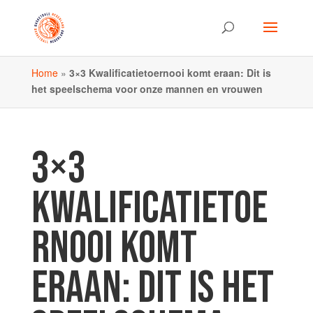
Home
»
3×3 Kwalificatietoernooi komt eraan: Dit is
het speelschema voor onze mannen en vrouwen
3×3
KWALIFICATIETOE
RNOOI KOMT
ERAAN: DIT IS HET