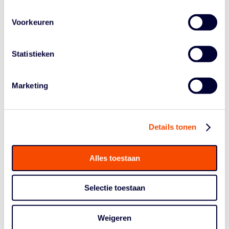
Zaterdag 13 april
Voorkeuren
12.35 uur: Nederland – Hong Kong
14.25 uur: Nederland – Oostenrijk
Statistieken
De mannen zouden, net als de vrouwen, in theorie
probleemloos door de poulefase moeten komen. In de
halve finales wacht dan één van de volgende ploegen:
Marketing
Mongolië, Litouwen, Egypte of Nieuw-Zeeland.
Alle wedstrijden zijn live via YouTube te volgen. Houd de
Details tonen
socials van de Nederlandse Basketball Bond in de gaten
voor links en updates.
Alles toestaan
Selectie toestaan
Weigeren