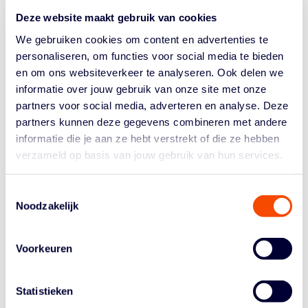
seconden verloor. Tegen Oostenrijk gaf het team de
Deze website maakt gebruik van cookies
zege óók aan het eind uit handen, na lang voor te
We gebruiken cookies om content en advertenties te
hebben gestaan. Had het team die wedstrijd gewonnen,
personaliseren, om functies voor social media te bieden
dan had het Letland ontlopen in de halve finale.
en om ons websiteverkeer te analyseren. Ook delen we
POLEN OPPERMACHTIG BIJ VROUWEN
informatie over jouw gebruik van onze site met onze
partners voor social media, adverteren en analyse. Deze
De vrouwen verloren dik van Polen: 12-20. De Poolse
partners kunnen deze gegevens combineren met andere
ploeg was in staat Noortje Driessen te neutraliseren, die
informatie die je aan ze hebt verstrekt of die ze hebben
in de poulefase hét scorende wapen was voor
verzameld op basis van jouw gebruik van hun services.
Nederland. Driessen en ploeggenoten Julia Jorritsma,
Loyce Bettonvil en Janis Boonstra misten alle 16 van
hun afstandsschoten, in wat duidelijk een
off day
was
Toestemmingsselectie
voor de Orange Lions.
Noodzakelijk
Janis Boonstra scoorde 5 van Nederlands 12 punten
aan de vrije worplijn, wat tekenend is voor de dag die
Voorkeuren
Nederland had. De vrouwen hebben nog twee kansen
zich de plaatsen voor de Olympische Spelen. Als
Statistieken
regerend Europees Kampioen hebben ze een plaatsje