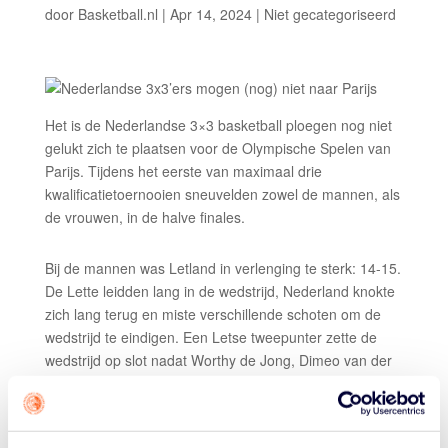
door
Basketball.nl
|
Apr 14, 2024
|
Niet gecategoriseerd
Het is de Nederlandse 3×3 basketball ploegen nog niet
gelukt zich te plaatsen voor de Olympische Spelen van
Parijs. Tijdens het eerste van maximaal drie
kwalificatietoernooien sneuvelden zowel de mannen, als
de vrouwen, in de halve finales.
Bij de mannen was Letland in verlenging te sterk: 14-15.
De Lette leidden lang in de wedstrijd, Nederland knokte
zich lang terug en miste verschillende schoten om de
wedstrijd te eindigen. Een Letse tweepunter zette de
wedstrijd op slot nadat Worthy de Jong, Dimeo van der
Horst, Jan Driessen en Bryan Alberts genoeg kansen
kregen een finaleticket te bemachtigen.
Het was de tweede wedstrijd die Nederland in de laatste