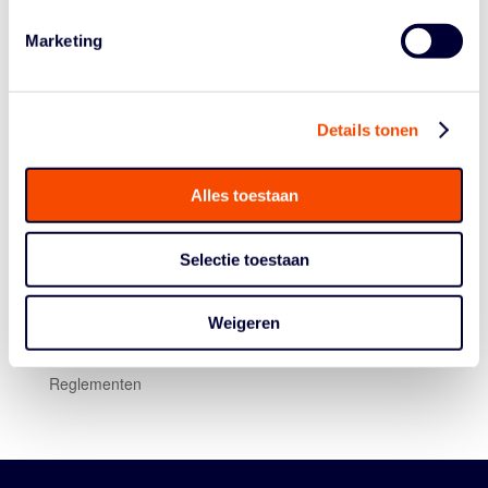
op het volgende OKT (3-5 mei), én voor de laatste vanaf
16 mei.
Marketing
Details tonen
Alles toestaan
Historie
Selectie toestaan
Algemene Vergadering
Bestuur En Commissies
Weigeren
Medewerkers
Reglementen