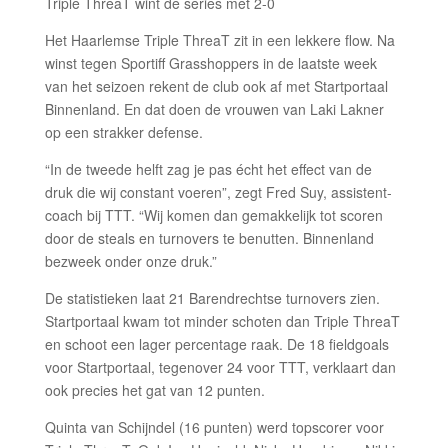
Triple ThreaT wint de series met 2-0
Het Haarlemse Triple ThreaT zit in een lekkere flow. Na
winst tegen Sportiff Grasshoppers in de laatste week
van het seizoen rekent de club ook af met Startportaal
Binnenland. En dat doen de vrouwen van Laki Lakner
op een strakker defense.
“In de tweede helft zag je pas écht het effect van de
druk die wij constant voeren”, zegt Fred Suy, assistent-
coach bij TTT. “Wij komen dan gemakkelijk tot scoren
door de steals en turnovers te benutten. Binnenland
bezweek onder onze druk.”
De statistieken laat 21 Barendrechtse turnovers zien.
Startportaal kwam tot minder schoten dan Triple ThreaT
en schoot een lager percentage raak. De 18 fieldgoals
voor Startportaal, tegenover 24 voor TTT, verklaart dan
ook precies het gat van 12 punten.
Quinta van Schijndel (16 punten) werd topscorer voor