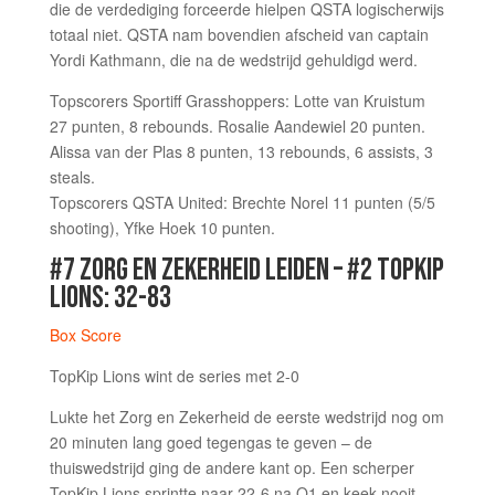
die de verdediging forceerde hielpen QSTA logischerwijs
totaal niet. QSTA nam bovendien afscheid van captain
Yordi Kathmann, die na de wedstrijd gehuldigd werd.
Topscorers Sportiff Grasshoppers: Lotte van Kruistum
27 punten, 8 rebounds. Rosalie Aandewiel 20 punten.
Alissa van der Plas 8 punten, 13 rebounds, 6 assists, 3
steals.
Topscorers QSTA United: Brechte Norel 11 punten (5/5
shooting), Yfke Hoek 10 punten.
#7 ZORG EN ZEKERHEID LEIDEN – #2 TOPKIP
LIONS: 32-83
Box Score
TopKip Lions wint de series met 2-0
Lukte het Zorg en Zekerheid de eerste wedstrijd nog om
20 minuten lang goed tegengas te geven – de
thuiswedstrijd ging de andere kant op. Een scherper
TopKip Lions sprintte naar 22-6 na Q1 en keek nooit