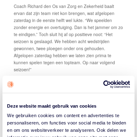
Coach Richard den Os van Zorg en Zekerheid baalt
ervan dat zijn team niet kon brengen, wat afgelopen
zaterdag in de eerste helft wel lukte. “We speelden
zonder energie en overtuiging. Dan is het jammer om zo
te eindigen.” Toch sluit hij af op positieve noot: “Het
seizoen is geslaagd. We hebben acht wedstrijden
gewonnen, twee ploegen onder ons gehouden.
Afgelopen zaterdag hebben we laten zien prima te
kunnen spelen tegen een topteam. Op naar volgend
seizoen!”
Voor Van Kampen en TopKip Lions wacht Jolly Jumpers.
“Die nemen we heel serieus. Zij zijn naast Katwijk de
enige ploeg die ons een keer wist te verslaan, dit
seizoen. Ik ben heel benieuwd wat ze uit de hoge hoed
Deze website maakt gebruik van cookies
gaan toveren om ons te ontregelen. Maar we zien dat
We gebruiken cookies om content en advertenties te
Den Helder ze taai bespeelde. Uit die video kunnen we
iets leren, dus we verzinnen zelf óók iets!”
personaliseren, om functies voor social media te bieden
en om ons websiteverkeer te analyseren. Ook delen we
#6 DEN HELDER SUNS – JOLLY JUMPERS: