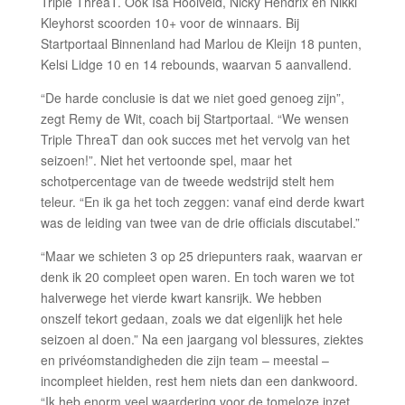
Triple ThreaT. Ook Isa Hooiveld, Nicky Hendrix en Nikki
Kleyhorst scoorden 10+ voor de winnaars. Bij
Startportaal Binnenland had Marlou de Kleijn 18 punten,
Kelsi Lidge 10 en 14 rebounds, waarvan 5 aanvallend.
“De harde conclusie is dat we niet goed genoeg zijn”,
zegt Remy de Wit, coach bij Startportaal. “We wensen
Triple ThreaT dan ook succes met het vervolg van het
seizoen!”. Niet het vertoonde spel, maar het
schotpercentage van de tweede wedstrijd stelt hem
teleur. “En ik ga het toch zeggen: vanaf eind derde kwart
was de leiding van twee van de drie officials discutabel.”
“Maar we schieten 3 op 25 driepunters raak, waarvan er
denk ik 20 compleet open waren. En toch waren we tot
halverwege het vierde kwart kansrijk. We hebben
onszelf tekort gedaan, zoals we dat eigenlijk het hele
seizoen al doen.” Na een jaargang vol blessures, ziektes
en privéomstandigheden die zijn team – meestal –
incompleet hielden, rest hem niets dan een dankwoord.
“Ik heb enorm veel waardering voor de tomeloze inzet