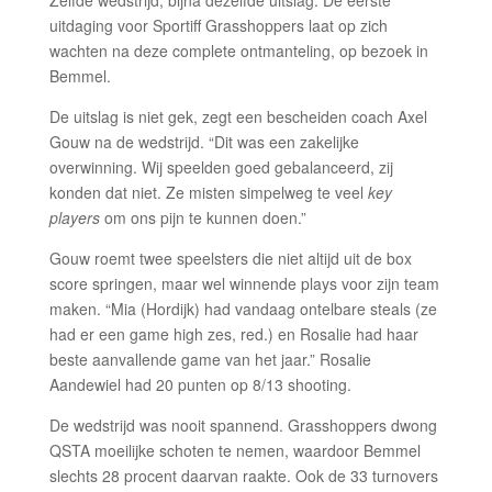
Zelfde wedstrijd, bijna dezelfde uitslag. De eerste
uitdaging voor Sportiff Grasshoppers laat op zich
wachten na deze complete ontmanteling, op bezoek in
Bemmel.
De uitslag is niet gek, zegt een bescheiden coach Axel
Gouw na de wedstrijd. “Dit was een zakelijke
overwinning. Wij speelden goed gebalanceerd, zij
konden dat niet. Ze misten simpelweg te veel
key
players
om ons pijn te kunnen doen.”
Gouw roemt twee speelsters die niet altijd uit de box
score springen, maar wel winnende plays voor zijn team
maken. “Mia (Hordijk) had vandaag ontelbare steals (ze
had er een game high zes, red.) en Rosalie had haar
beste aanvallende game van het jaar.” Rosalie
Aandewiel had 20 punten op 8/13 shooting.
De wedstrijd was nooit spannend. Grasshoppers dwong
QSTA moeilijke schoten te nemen, waardoor Bemmel
slechts 28 procent daarvan raakte. Ook de 33 turnovers