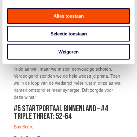
minuten niet meer te boven.
De Ceuninck van Capelle had met 13 punten, 12
Alles toestaan
rebounds een mooie
double double
voor Jolly Jumpers.
Ook Jade Brughuis (13 pts) en Marell Glaublitz (11 pts)
Selectie toestaan
eindigden met 10+. Bij Den Helder had Brooke Bigott 18
punten, Lotte Toornstra 12 met 9 rebounds.
Weigeren
Assistent-coach Martijn Bos bij Jolly Jumpers: “We
kregen al vanaf het begin van de wedstrijd goede opties
in de aanval, maar we misten eenvoudige schoten.
Verdedigend stonden we de hele wedstrijd prima. Toen
we in de loop van de wedstrijd méér rust in onze aanval
namen ontstond er meer synergie. Dát zorgde voor
deze winst.”
#5 STARTPORTAAL BINNENLAND – #4
TRIPLE THREAT: 52-64
Box Score