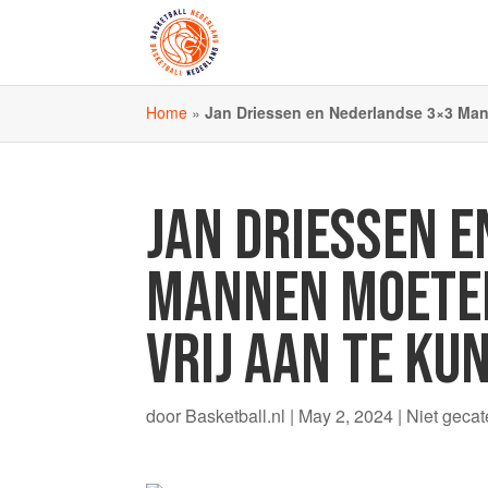
Home
»
Jan Driessen en Nederlandse 3×3 Man
JAN DRIESSEN 
MANNEN MOETEN
VRIJ AAN TE KU
door
Basketball.nl
|
May 2, 2024
|
Niet gecat