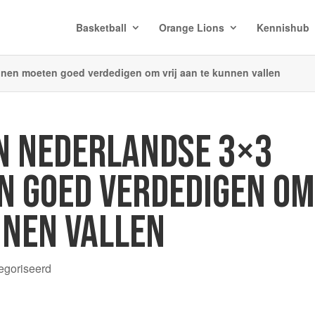
Basketball
Orange Lions
Kennishub
nen moeten goed verdedigen om vrij aan te kunnen vallen
EN NEDERLANDSE 3×3
 GOED VERDEDIGEN O
NNEN VALLEN
egoriseerd