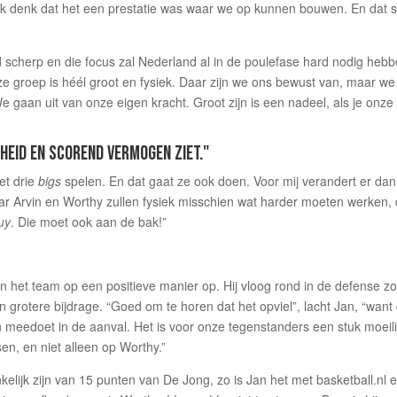
Ik denk dat het een prestatie was waar we op kunnen bouwen. En dat s
cherp en die focus zal Nederland al in de poulefase hard nodig hebb
nze groep is héél groot en fysiek. Daar zijn we ons bewust van, maar we
e gaan uit van onze eigen kracht. Groot zijn is een nadeel, als je onze
LHEID EN SCOREND VERMOGEN ZIET."
et drie
bigs
spelen. En dat gaat ze ook doen. Voor mij verandert er dan
Maar Arvin en Worthy zullen fysiek misschien wat harder moeten werken, 
uy
. Die moet ook aan de bak!”
in het team op een positieve manier op. Hij vloog rond in de defense zo
 grotere bijdrage. “Goed om te horen dat het opviel”, lacht Jan, “want
en meedoet in de aanval. Het is voor onze tegenstanders een stuk moeili
en, en niet alleen op Worthy.”
kelijk zijn van 15 punten van De Jong, zo is Jan het met basketball.nl 