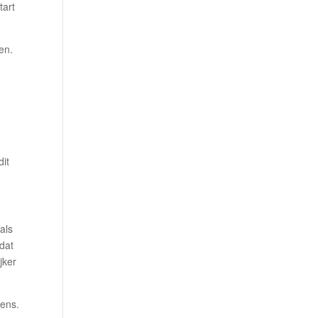
tart
en.
dit
als
 dat
jker
eens.