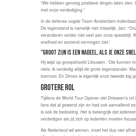
“We hebben genoeg positieve dingen laten zien. 
met onze verdediging.”
In de defense oogde Team Amsterdam inderdaad s
De tegenstand is namelijk niet misselijk. Jan: “O
veranderen verder niet veel aan onze speelstijl. W
snelheid en scorend vermogen ziet.”
"GROOT ZIJN IS EEN NADEEL, ALS JE ONZE SNE
Hij wijst op groepshoofd Litouwen. “Die kunnen m
niets: ik verdedig altijd de grote tegenstander. 
toernooi. En Dimeo is eigenlijk onze tweede
big g
GROTERE ROL
Tijdens de World Tour Opener viel Driessen’s rol 
fans dat al gewend zijn en had ook aanvallend een
is ook de bedoeling. Het is belangrijk dat iedere
verdedigen als zij zich op iederéén moeten focuss
Als Nederland wil winnen, moet het dus niet afhan