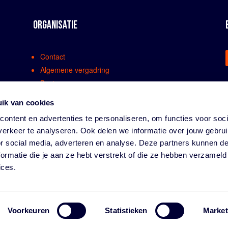
ORGANISATIE
Contact
Algemene vergadring
Bestuur
Comissies en werkgroepen
ik van cookies
Medewerkers
ontent en advertenties te personaliseren, om functies voor soci
Bondsreglementen
erkeer te analyseren. Ook delen we informatie over jouw gebru
Klachtenregeling
or social media, adverteren en analyse. Deze partners kunnen 
Partners
ormatie die je aan ze hebt verstrekt of die ze hebben verzameld
Vacatures
ices.
Privacy
Voorkeuren
Statistieken
Market