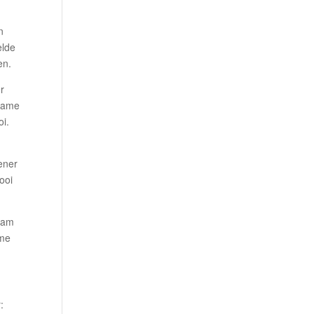
n
elde
en.
er
 game
oi.
ener
ooi
team
mme
: