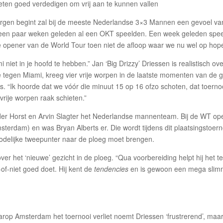
orgen begint zal bij de meeste Nederlandse 3×3 Mannen een gevoel va
 een paar weken geleden al een OKT speelden. Een week geleden spe
de opener van de World Tour toen niet de afloop waar we nu wel op hop
 niet in je hoofd te hebben.” Jan ‘Big Drizzy’ Driessen is realistisch ov
 tegen Miami, kreeg vier vrije worpen in de laatste momenten van de
s. “Ik hoorde dat we vóór die minuut 15 op 16 ofzo schoten, dat toerno
vrije worpen raak schieten.”
er Horst en Arvin Slagter het Nederlandse mannenteam. Bij de WT op
msterdam) en was Bryan Alberts er. Die wordt tijdens dit plaatsingstoern
dodelijke tweepunter naar de ploeg moet brengen.
 over het ‘nieuwe’ gezicht in de ploeg. “Qua voorbereiding helpt hij het 
-of-niet goed doet. Hij kent de
tendencies
en is gewoon een mega sli
op Amsterdam het toernooi verliet noemt Driessen ‘frustrerend’, maar