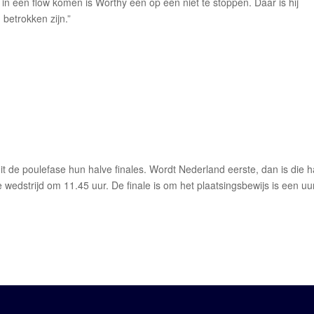
in een flow komen is Worthy één op één niet te stoppen. Daar is hij
betrokken zijn.”
t de poulefase hun halve finales. Wordt Nederland eerste, dan is die h
e wedstrijd om 11.45 uur. De finale is om het plaatsingsbewijs is een uu