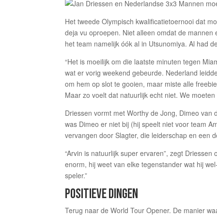
Het tweede Olympisch kwalificatietoernooi dat m
deja vu oproepen. Niet alleen omdat de mannen
het team namelijk óók al in Utsunomiya. Al had 
“Het is moeilijk om die laatste minuten tegen Miami
wat er vorig weekend gebeurde. Nederland leidde
om hem op slot te gooien, maar miste alle freebie
Maar zo voelt dat natuurlijk echt niet. We moeten 
Driessen vormt met Worthy de Jong, Dimeo van d
was Dimeo er niet bij (hij speelt niet voor team A
vervangen door Slagter, die leiderschap en een 
“Arvin is natuurlijk super ervaren”, zegt Driessen
enorm, hij weet van elke tegenstander wat hij wel
speler.”
POSITIEVE DINGEN
Terug naar de World Tour Opener. De manier waar