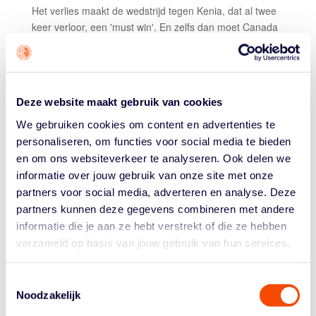
Het verlies maakt de wedstrijd tegen Kenia, dat al twee
keer verloor, een 'must win'. En zelfs dan moet Canada
eigenlijk van Australië winnen, aangezien deze uitslag
een domper is voor het doelsaldo. Duimen voor de
vrouwen dus, die aan het verlies hopelijk een '
wake up
call
' hebben overgehouden.
Deze website maakt gebruik van cookies
DAG 1
We gebruiken cookies om content en advertenties te
personaliseren, om functies voor social media te bieden
Livestream:
en om ons websiteverkeer te analyseren. Ook delen we
https://www.youtube.com/watch?v=PQIGoitXwAc
informatie over jouw gebruik van onze site met onze
JANIS CALLS 'GAME'.
TWEE TWEEPUNTERS VAN JANIS
partners voor social media, adverteren en analyse. Deze
BOONSTRA BESLISSEN DE WEDSTRIJD IN NEDERLANDS
partners kunnen deze gegevens combineren met andere
VOORDEEL!
informatie die je aan ze hebt verstrekt of die ze hebben
Coach Maksim Kovacevic na de wedstrijd: "Om een
verzameld op basis van jouw gebruik van hun services.
hartaanval van te krijgen, dit. Zó spannend! Om zo in de
laatste seconde te overwinning te grijpen is knap. Ik ben
Toestemmingsselectie
trots op deze speelsters, op hoe we gestart zijn. Onze
Noodzakelijk
energie is goed, we voerden ons
gameplan
perfect uit.