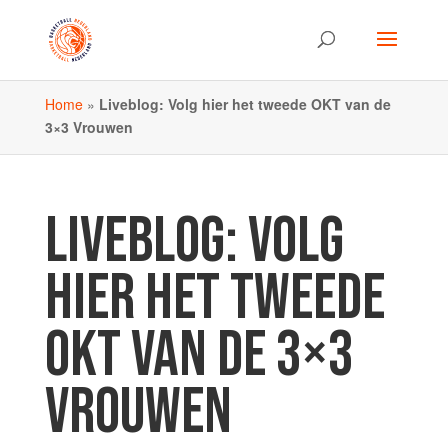
Home
»
Liveblog: Volg hier het tweede OKT van de
3×3 Vrouwen
LIVEBLOG: VOLG
HIER HET TWEEDE
OKT VAN DE 3×3
VROUWEN