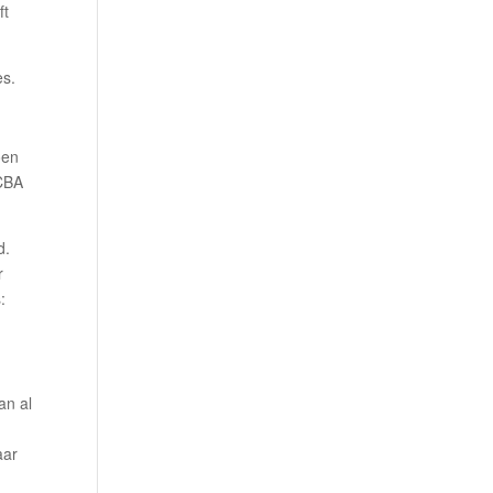
ft
es.
oen
 CBA
d.
r
:
an al
aar