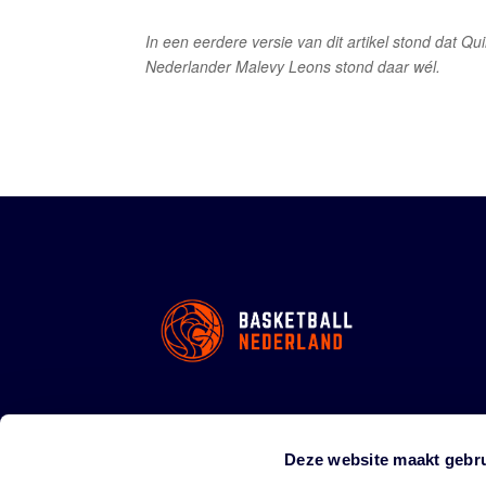
In een eerdere versie van dit artikel stond dat Q
Nederlander Malevy Leons stond daar wél.
Deze website maakt gebru