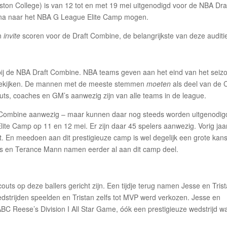
oston College) is van 12 tot en met 19 mei uitgenodigd voor de NBA Dra
runa naar het NBA G League Elite Camp mogen.
en
invite
scoren voor de Draft Combine, de belangrijkste van deze auditi
d bij de NBA Draft Combine. NBA teams geven aan het eind van het seiz
llen bekijken. De mannen met de meeste stemmen
moeten
als deel van de
ts, coaches en GM’s aanwezig zijn van alle teams in de league.
raft Combine aanwezig – maar kunnen daar nog steeds worden uitgenodig
lite Camp op 11 en 12 mei. Er zijn daar 45 spelers aanwezig. Vorig jaa
. En meedoen aan dit prestigieuze camp is wel degelijk een grote kans
us en Terance Mann namen eerder al aan dit camp deel.
couts op deze ballers gericht zijn. Een tijdje terug namen Jesse en Trist
edstrijden speelden en Tristan zelfs tot MVP werd verkozen. Jesse en
ABC Reese’s Division I All Star Game, óók een prestigieuze wedstrijd w