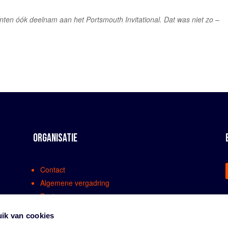
uinten óók deelnam aan het Portsmouth Invitational. Dat was niet zo –
ORGANISATIE
Contact
Algemene vergadring
Bestuur
Comissies en werkgroepen
ik van cookies
Medewerkers