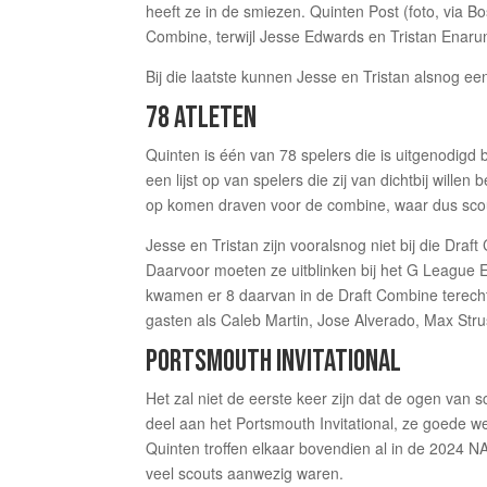
heeft ze in de smiezen. Quinten Post (foto, via B
Combine, terwijl Jesse Edwards en Tristan Ena
Bij die laatste kunnen Jesse en Tristan alsnog e
78 ATLETEN
Quinten is één van 78 spelers die is uitgenodig
een lijst op van spelers die zij van dichtbij wi
op komen draven voor de combine, waar dus scou
Jesse en Tristan zijn vooralsnog niet bij die D
Daarvoor moeten ze uitblinken bij het G League E
kwamen er 8 daarvan in de Draft Combine terecht
gasten als Caleb Martin, Jose Alverado, Max Str
PORTSMOUTH INVITATIONAL
Het zal niet de eerste keer zijn dat de ogen van s
deel aan het Portsmouth Invitational, ze goede w
Quinten troffen elkaar bovendien al in de 2024 N
veel scouts aanwezig waren.