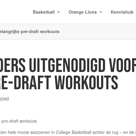
Basketball
Orange Lions
Kennishub
langrijke pre-draft workouts
DERS UITGENODIGD VOO
RE-DRAFT WORKOUTS
ized
ben hele mooie seizoenen in College Basketball achter de rug – en de