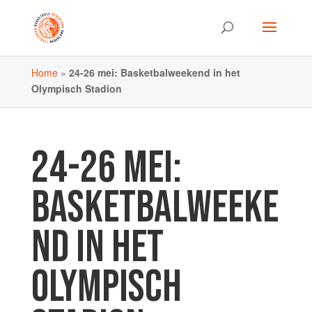
Home
»
24-26 mei: Basketbalweekend in het
Olympisch Stadion
24-26 MEI:
BASKETBALWEEKE
ND IN HET
OLYMPISCH