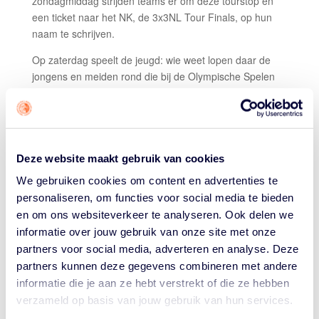
zondagmiddag strijden teams er om deze tourstop en
een ticket naar het NK, de 3x3NL Tour Finals, op hun
naam te schrijven.
Op zaterdag speelt de jeugd: wie weet lopen daar de
jongens en meiden rond die bij de Olympische Spelen
van 2032 hoge ogen gaan gooien. Op zondag spelen de
Senioren: ook Team Utrecht, met een paar van de beste
spelers van het land, zal daar meedoen om de prijzen
bij de Mannen ELITE. Toegang voor toeschouwers is
gratis. Inschrijven is voor teams niet meer mogelijk: er
Deze website maakt gebruik van cookies
doen maar liefst 70 ploegen mee!
We gebruiken cookies om content en advertenties te
REST VAN HET PROGRAMMA
personaliseren, om functies voor social media te bieden
en om ons websiteverkeer te analyseren. Ook delen we
Op
vrijdag 24 mei
maken ruim 200 Amsterdamse
informatie over jouw gebruik van onze site met onze
basisschoolkinderen via clinics kennis met verschillende
partners voor social media, adverteren en analyse. Deze
sporten. Ze gaan ook een uur basketballen en leren de
partners kunnen deze gegevens combineren met andere
3×3 regels. Noortje Driessen, één van de beste
informatie die je aan ze hebt verstrekt of die ze hebben
speelster van Nederland, is als ‘special guest’ aanwezig.
verzameld op basis van jouw gebruik van hun services.
Op
zaterdag 25 mei
vinden de finales van de Jr.NBA