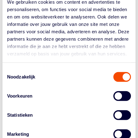
We gebruiken cookies om content en advertenties te
offs versloeg het team eerst QSTA United overtuigend
personaliseren, om functies voor social media te bieden
en ook Triple ThreaT was echt een maat te klein.
en om ons websiteverkeer te analyseren. Ook delen we
GROOT VERSCHIL
informatie over jouw gebruik van onze site met onze
partners voor social media, adverteren en analyse. Deze
Lotte van Kruistum werd topscorer van de beslissende
partners kunnen deze gegevens combineren met andere
wedstrijd. Zij scoorde 23 punten en greep 11 rebounds.
informatie die je aan ze hebt verstrekt of die ze hebben
Ook Alissa van der Plas noteerde met 11 punten, 14
verzameld op basis van jouw gebruik van hun services.
rebounds een mooie double-double.
Het grootste verschil met de vorige wedstrijd, die TopKip
Toestemmingsselectie
Lions won, is dat Grasshoppers Richelle van der Keijl
Noodzakelijk
beter wist te verdedigen. De center kwam maar tot 9
punten, na een enorme score in de vorige wedstrijd.
Charlotte van der Kleef (14 pts) was de enige in dubbele
Voorkeuren
cijfers voor de verliezend finalist.
Beeld: Jan van de Bilt.
Statistieken
Marketing