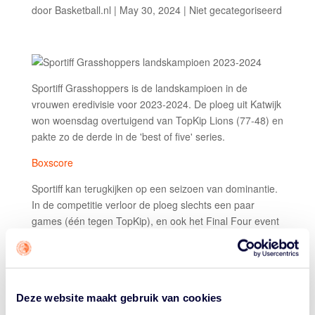
door
Basketball.nl
|
May 30, 2024
|
Niet gecategoriseerd
Sportiff Grasshoppers is de landskampioen in de
vrouwen eredivisie voor 2023-2024. De ploeg uit Katwijk
won woensdag overtuigend van TopKip Lions (77-48) en
pakte zo de derde in de 'best of five' series.
Boxscore
Sportiff kan terugkijken op een seizoen van dominantie.
In de competitie verloor de ploeg slechts een paar
games (één tegen TopKip), en ook het Final Four event
én de Basketball Cup gingen naar de kustplaats.
Vooral de manier waarop imponeerde. Grasshoppers
versloeg tegenstanders vooral in het begin van het
seizoen vaak met wedstrijden in de 100, of een score
Deze website maakt gebruik van cookies
die de output van de tegenstander dubbelde. In de play-