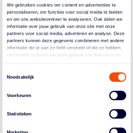
We gebruiken cookies om content en advertenties te
momenten van de wedstrijd hielden de balans in
Leidsch voordeel. Leiden wist voor elkaar te krijgen wat
personaliseren, om functies voor social media te bieden
Heroes ma een goed regulier seizoen niet lukte: pieken
en om ons websiteverkeer te analyseren. Ook delen we
op het juiste moment.
informatie over jouw gebruik van onze site met onze
partners voor social media, adverteren en analyse. Deze
Tajion Jones was met 27 punten topscorer voor ZZ
partners kunnen deze gegevens combineren met andere
Leiden, Brock Gardner (foto hieronder) werd MVP van
informatie die je aan ze hebt verstrekt of die ze hebben
de series en eindigde de beslissende game met 19. Bij
verzameld op basis van jouw gebruik van hun services.
Heroes was Derrick Fenner met 30 punten enorm op
dreef.
Toestemmingsselectie
Leiden is nu regerend Nederlands én BNXT-kampioen
Noodzakelijk
en zal tegen Oostende bepalen of ook die laatste beker
– opnieuw – naar de Sleutelstad gaat. Op maandag 10
juni spelen de ploegen om 20.30 uur in Oostende.
Voorkeuren
Leiden speelt thuis op 12 juni, 20.00 uur. Een mogelijke
beslissende derde game is weer in Oostende, op de
Statistieken
14e, wederom om half negen.
Marketing