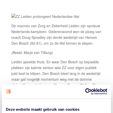
De mannen van Zorg en Zekerheid Leiden zijn opnieuw
Nederlands kampioen. Gisterenavond won de ploeg van
coach Doug Spradley zijn derde wedstrijd van Heroes
Den Bosch (92-81), om zo de titel binnen te slepen.
(Beeld: Marja van Tilburg)
Leiden speelde thuis. En waar Den Bosch op bepaalde
plekken zijn kalmte verloor wist ZZ voor eigen publiek
juist koel te blijven. Den Bosch bleef lang in de wedstrijd
maar gaf mogelijk momentum weg met de domme
diskwalificerende fout van Sherron Dorsey-Walker. Die
maakte een trappende beweging naar Marijn Ververs en
leek zelfs een kopstootje uit te willen delen.
Key baskets
van onder andere Maarten Bouwknecht,
Deze website maakt gebruik van cookies
Tajion Jones en Roeland Schaftenaar in de laatste