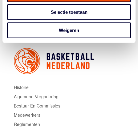
waarde en daarom kent het bestuur van de NBB, na
voordracht van de Commissie Onderscheidingen, hem
Selectie toestaan
de titel van ‘Lid van Verdienste’ toe.
Weigeren
Historie
Algemene Vergadering
Bestuur En Commissies
Medewerkers
Reglementen