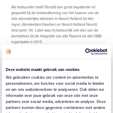
Als bestuurder heeft Ronald een grote bepalende rol
gespeeld bij de totstandkoming van het fuseren van de
drie afzonderlijke districten in Noord Holland tot één
rayon (Amsterdam/Haarlem en Noord-Holland-Noord)
eind jaren ’90. Later was hij bestuurlijk ook één van de
kartrekkers bij de integratie van alle Rayons tot één NBB
organisatie in 2015.
Als competitieleider van Noord Holland (later omgedoopt
tot adviseur competitiezaken) is hij verder mede
verantwoordelijk geweest voor de nieuw op te zetten
competitieopzet in 2014/2015 (inrichting tweede divisies)
Deze website maakt gebruik van cookies
en alle reglementaire wijzigingen die dit met zich
We gebruiken cookies om content en advertenties te
meebracht.
personaliseren, om functies voor social media te bieden
Vanuit alle zes reglementen is uiteindelijk één reglement
en om ons websiteverkeer te analyseren. Ook delen we
geschreven. Als gewaardeerd lid van de Werkgroep
informatie over jouw gebruik van onze site met onze
Competitie draagt Ronald al meer dan twintig jaar bij
partners voor social media, adverteren en analyse. Deze
aan de ontwikkeling van de afdelings- en landelijke
partners kunnen deze gegevens combineren met andere
competities, de jaarlijkse indelingen daarvan, de