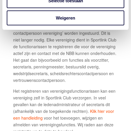
Selectie toestaan
REGISTREER JOUW VERENIGINGSFUNCTIONARISSEN IN
SPORTLINK
Weigeren
De afgelopen jaren moest bij de inschrijving van de
teams ook het formulier ‘Opgaveformulier
contactpersoon vereniging’ worden ingestuurd. Dit is
niet langer nodig. Elke vereniging dient in Sportlink Club
de functionarissen te registreren die voor de vereniging
actief zijn en contact met de NBB kunnen onderhouden.
Het gaat dan bijvoorbeeld om functies als voorzitter,
secretaris, penningmeester, bestuurslid overig,
wedstrijdsecretaris, scheidsrechterscontactpersoon en
vertrouwenscontactpersoon.
Het registreren van verenigingsfunctionarissen kan een
vereniging zelf in Sportlink Club verzorgen. In veel
gevallen kan de ledenadministrateur of secretaris dit
(afhankelijk van de toegekende rechten).
Klik hier voor
een handleiding
voor het toevoegen, wijzigen en
afmelden van verenigingsfuncties. Wij raden aan deze