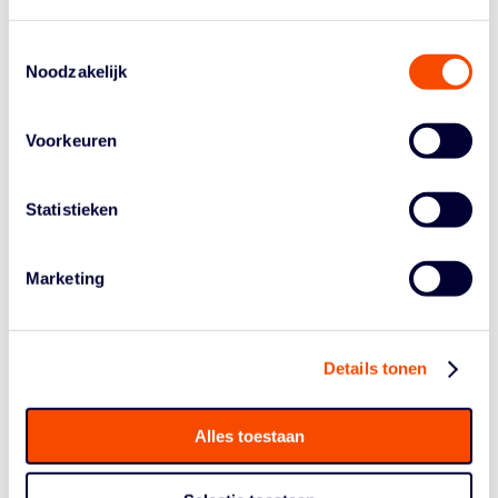
codeverdeling met grote zorg en toewijding in elkaar
gezet. Mocht je naar aanleiding hiervan een vraag
Toestemmingsselectie
hebben, dan verzoeken wij je contact op te nemen met
Noodzakelijk
de Wedstrijdsecretaris van je vereniging. Indien nodig
kan de Wedstrijdsecretaris van je vereniging vervolgens
contact opnemen met de afdeling Competitiezaken.
Voorkeuren
Vragen of verzoeken over de concept poule-
indelingen kun je als Wedstrijdsecretaris tot en met
Statistieken
zondag 16 juni 2024
per e-mail indienen. Hierna
bekijkt de afdeling Competitiezaken deze en voert
Marketing
aanpassingen door waar mogelijk en noodzakelijk.
Wijzigingen kunnen enkel worden doorgevoerd
wanneer deze geen afbreuk doen aan de op te zetten
Details tonen
competitie.
Op
vrijdag 21 juni 2024
sturen wij de definitieve
Alles toestaan
poule-indeling en codeverdeling voor alle competities
uit.