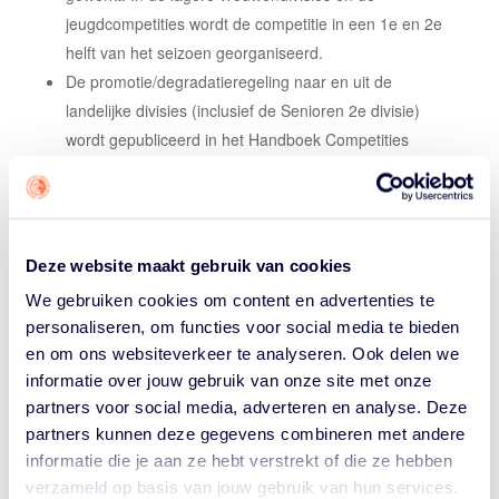
jeugdcompetities wordt de competitie in een 1e en 2e
helft van het seizoen georganiseerd.
De promotie/degradatieregeling naar en uit de
landelijke divisies (inclusief de Senioren 2e divisie)
wordt gepubliceerd in het Handboek Competities
2024-2025. Dit handboek wordt medio juli 2024 ter
besluitvorming aan het bestuur van de NBB
voorgelegd.
Deze website maakt gebruik van cookies
Let op: De poule-indeling van de landelijke competities
We gebruiken cookies om content en advertenties te
is op 3 juni 2024 al definitief door het bestuur van de
personaliseren, om functies voor social media te bieden
NBB vastgesteld. Hier vinden, afgezien van
en om ons websiteverkeer te analyseren. Ook delen we
terugtrekkingen (of verplaatsingen naar aanleiding van
een terugtrekking), geen wijzigingen meer in plaats.
informatie over jouw gebruik van onze site met onze
partners voor social media, adverteren en analyse. Deze
VRAGEN EN VERZOEKEN
partners kunnen deze gegevens combineren met andere
De afdeling Competitiezaken heeft de concept poule-
informatie die je aan ze hebt verstrekt of die ze hebben
indeling van de regionale competities en de
verzameld op basis van jouw gebruik van hun services.