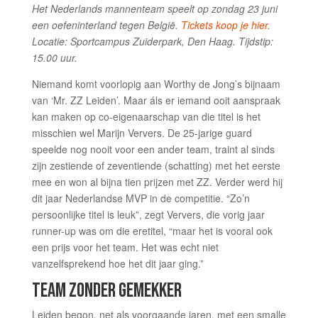
Het Nederlands mannenteam speelt op zondag 23 juni
een oefeninterland tegen België.
Tickets koop je hier
.
Locatie: Sportcampus Zuiderpark, Den Haag. Tijdstip:
15.00 uur.
Niemand komt voorlopig aan Worthy de Jong’s bijnaam
van ‘Mr. ZZ Leiden’. Maar áls er iemand ooit aanspraak
kan maken op co-eigenaarschap van die titel is het
misschien wel Marijn Ververs. De 25-jarige guard
speelde nog nooit voor een ander team, traint al sinds
zijn zestiende of zeventiende (schatting) met het eerste
mee en won al bijna tien prijzen met ZZ. Verder werd hij
dit jaar Nederlandse MVP in de competitie. “Zo’n
persoonlijke titel is leuk”, zegt Ververs, die vorig jaar
runner-up was om die eretitel, “maar het is vooral ook
een prijs voor het team. Het was echt niet
vanzelfsprekend hoe het dit jaar ging.”
TEAM ZONDER GEMEKKER
Leiden begon, net als voorgaande jaren, met een smalle