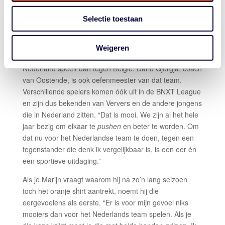
eigen huis recht te zetten.”
Selectie toestaan
EER VAN DE INTERLAND
Hoe die series ook eindigen: volgende week mag de
Weigeren
guard opnieuw aan de bak. Dan in een oranje tenue.
Nederland speelt dan tegen België. Dario Gjergja, coach
van Oostende, is ook oefenmeester van dat team.
Verschillende spelers komen óók uit in de BNXT League
en zijn dus bekenden van Ververs en de andere jongens
die in Nederland zitten. “Dat is mooi. We zijn al het hele
jaar bezig om elkaar te
pushen
en beter te worden. Om
dat nu voor het Nederlandse team te doen, tegen een
tegenstander die denk ik vergelijkbaar is, is een eer én
een sportieve uitdaging.”
Als je Marijn vraagt waarom hij na zo’n lang seizoen
toch het oranje shirt aantrekt, noemt hij die
eergevoelens als eerste. “Er is voor mijn gevoel niks
mooiers dan voor het Nederlands team spelen. Als je