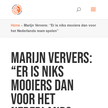
Home
»
Marijn Ververs: “Er is niks mooiers dan voor
het Nederlands team spelen”
MARIJN VERVERS:
“ER IS NIKS
MOOIERS DAN
VOOR HET