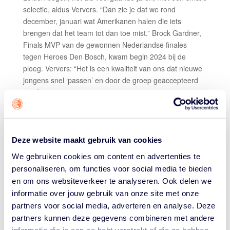
selectie, aldus Ververs. “Dan zie je dat we rond
december, januari wat Amerikanen halen die iets
brengen dat het team tot dan toe mist.” Brock Gardner,
Finals MVP van de gewonnen Nederlandse finales
tegen Heroes Den Bosch, kwam begin 2024 bij de
ploeg. Ververs: “Het is een kwaliteit van ons dat nieuwe
jongens snel ‘passen’ en door de groep geaccepteerd
worden.”
Toch kwam de topvorm van de laatste weken niet
vanzelf. Blessures en vormdipjes zorgden voor menig
verliespartij. Leiden verloor in april nog met 102-53 van
Deze website maakt gebruik van cookies
Antwerpen. “Ik snap dat mensen ons toen weinig
We gebruiken cookies om content en advertenties te
kansen gaven voor de titel. Een ploeg als Den Bosch
personaliseren, om functies voor social media te bieden
heeft individueel gezien denk ik betere spelers. Maar het
en om ons websiteverkeer te analyseren. Ook delen we
verdelen van rollen, het passen van het team, komt heel
natuurlijk voor ons. En zonder gemekker. Ik denk dat dát
informatie over jouw gebruik van onze site met onze
ons kampioen heeft gemaakt. We hadden bijvoorbeeld,
partners voor social media, adverteren en analyse. Deze
in de play-offs, zeven wedstrijden op rij een andere
partners kunnen deze gegevens combineren met andere
topscorer. Dat is uniek.”
informatie die je aan ze hebt verstrekt of die ze hebben