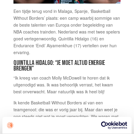
Een tijdje terug vond in Malaga, Spanje, ‘Basketball
Without Borders’ plaats: een camp waarbij sommige van
de beste talenten van Europa onder begeleiding van
NBA coaches trainden. Nederland was met twee spelers
goed vertegenwoordig. Quintilla Hidalgo (16) en
Endurance ‘Endi’ Aiyamenkhue (17) vertellen over hun
ervaring.
QUINTILLA HIDALGO: “JE MOET ALTIJD ENERGIE
BRENGEN”
“Ik kreeg van coach Molly McDowell te horen dat ik
uitgenodigd was. Ik was behoorlijk verrast, het kwam
best onverwacht. Maar natuurlijk was ik heel blij!
Ik kende Basketball Without Borders al van een
teamgenoot: die was er vorig jaar bij. Maar dan weet je
nog steeds niet wat je moet verwachten. We waren met
30 meiden en het hele camp was heel competitief, maar
ook heel leuk. Ik zag veel speelsters die we ook bij het