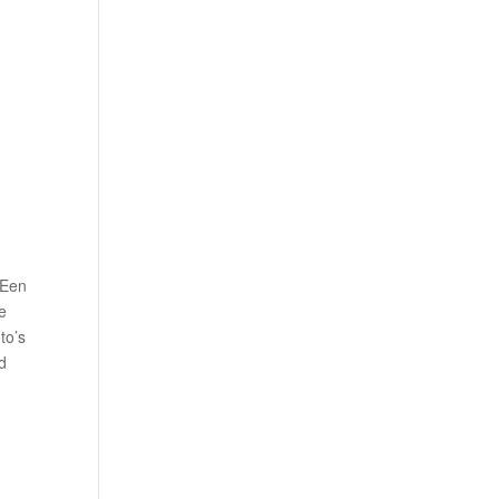
 Een
ze
to’s
nd