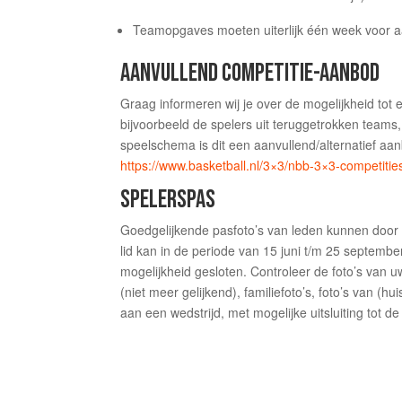
Teamopgaves moeten uiterlijk één week voor aan
AANVULLEND COMPETITIE-AANBOD
Graag informeren wij je over de mogelijkheid to
bijvoorbeeld de spelers uit teruggetrokken teams
speelschema is dit een aanvullend/alternatief aa
https://www.basketball.nl/3×3/nbb-3×3-competitie
SPELERSPAS
Goedgelijkende pasfoto’s van leden kunnen door 
lid kan in de periode van 15 juni t/m 25 septemb
mogelijkheid gesloten. Controleer de foto’s van u
(niet meer gelijkend), familiefoto’s, foto’s van (
aan een wedstrijd, met mogelijke uitsluiting tot de