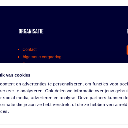
ORGANISATIE
Contact
Algemene vergadring
Bestuur
Comissies en werkgroepen
ik van cookies
Medewerkers
ontent en advertenties te personaliseren, om functies voor soci
Bondsreglementen
erkeer te analyseren. Ook delen we informatie over jouw gebru
Klachtenregeling
or social media, adverteren en analyse. Deze partners kunnen 
Partners
ormatie die je aan ze hebt verstrekt of die ze hebben verzameld
Vacatures
ices.
Privacy