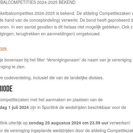
asketbalcompetities 2024-2025 is bekend. De afdeling Competitiezaken 
de hand van de conceptindeling) verwerkt. De bond heeft geprobeerd d
ren. In een aantal gevallen is dit helaas niet mogelijk gebleken. Ook z
zigingen, terugtrekken en aanmeldingen) omgebouwd.
2025.
je bovenaan bij het filter ‘Verenigingsnaam’ de naam van je vereniging
niging te zien.
e codeverdeling, inclusief die van de landelijke divisies.
RIODE
 Competitiezaken met het aanmaken en plaatsen van de
ag 1 juli 2024
zijn in Sportlink de wedstrijden beschikbaar voor de
ink uiterlijk op
zondag 25 augustus 2024 om 23.59
uur
verwerken!
de vereniging ingeplande wedstrijden door de afdeling Competitieza