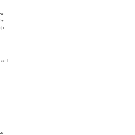
van
ie
ijn
 kunt
ken