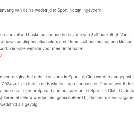
vang van de 1e wedstrijd in Sportlink zijn ingevoerd.
t een aanvullend basketbalaanbod in de vorm van 3×3 basketbal. Voor
, afgewezen dispensatiespelers en/of teams uit poules met een kleiner
nbod. Zie onze website voor meer informatie:
s/
de vereniging het gehele seizoen in Sportlink Club worden aangepast.
er 2024 zelf zijn foto in de Basketball-app aanpassen. Daarna wordt de
w leden op tijd, voorafgaand aan het seizoen, in Sportlink Club. Oude fo
huis)dieren et cetera worden niet geaccepteerd bij de controle voorafgaa
 wedstrijd als gevolg.