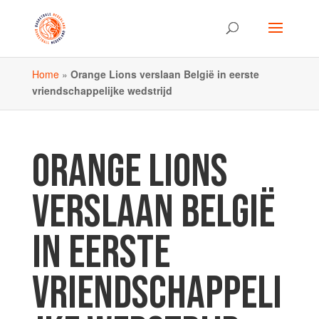
Home
»
Orange Lions verslaan België in eerste
vriendschappelijke wedstrijd
ORANGE LIONS
VERSLAAN BELGIË
IN EERSTE
VRIENDSCHAPPELI