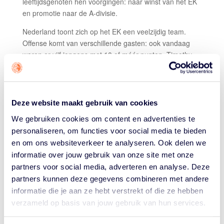
leeftijdsgenoten hen voorgingen: naar winst van het EK
en promotie naar de A-divisie.
Nederland toont zich op het EK een veelzijdig team.
Offense komt van verschillende gasten: ook vandaag
waren er vijf jongens met 10 of méér punten. Timothy
George en Ryan van Eyck leidden de groep met 14,
Joris Metz had er 13 en Evan van der Plas en Tjall de
Vaal (foto) hadden er beiden 10. George voegde ook
nog eens 16 monsterlijke rebounds aan z’n stats toe.
Deze website maakt gebruik van cookies
Dat, en een effectieve 7/10 shooting, maakte hem MVP
We gebruiken cookies om content en advertenties te
van de wedstrijd.
personaliseren, om functies voor social media te bieden
Coach Peter van Noord: "Een verdiende overwinning. Ik
en om ons websiteverkeer te analyseren. Ook delen we
ben er trots op dat we 40 minuten lang geconcentreerd
informatie over jouw gebruik van onze site met onze
hebben gebasketbald."
partners voor social media, adverteren en analyse. Deze
partners kunnen deze gegevens combineren met andere
Morgen wacht Oekraïne, een hele nieuwe uitdaging
informatie die je aan ze hebt verstrekt of die ze hebben
volgens de coach. "Dat is een fysieke, zware
verzameld op basis van jouw gebruik van hun services.
tegenstander. Uiteraard gaan nu alle pijlen op die
wedstrijd. We wisten van tevoren: het zijn eigenlijk zeven