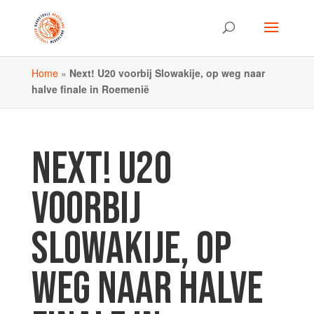
Home
»
Next! U20 voorbij Slowakije, op weg naar
halve finale in Roemenië
NEXT! U20
VOORBIJ
SLOWAKIJE, OP
WEG NAAR HALVE