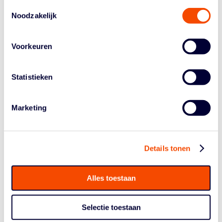
finales die we aan moeten gaan om te kunnen
Toestemmingsselectie
Noodzakelijk
promoveren. Morgen is de zesde in dat rijtje. We gaan
ervoor."
Captain Tjall de Vaal: "We wisten dat we met
big balls
Voorkeuren
mentaliteit zouden moeten spelen. We begonnen stroef
door wat slordigheidsfouten maar we wisten de knop op
Statistieken
tijd om te zetten." De Vaal vindt dat het team dit
resultaat verdiende. "Als je ziet hoe hard wij in de
voorbereiding gewerkt hebben… Iedereen heeft een
Marketing
echte winnaarsmentaliteit in dit team en dat gaat ons
helpen in de volgende wedstrijden. Die worden zeker
niet gemakkelijk, maar we zijn er
ready
voor."
Details tonen
Morgen (zaterdag 20 juli) speelt Nederland de halve
finale. Tijdstip nog niet bekend: volg Basketball
Alles toestaan
Nederland op
Instagram
en check morgen de stories
voor de livestream!
Selectie toestaan