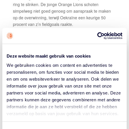
ring te slinken. De jonge Orange Lions schoten
simpelweg niet goed genoeg om aanspraak te maken
op de overwinning, terwijl Oekraïne een keurige 50
procent van z’n fieldgoals raakte.
Timothy George (16 pts) eindigde als topscorer voor
Nederland. Alleen Matthijs Verhallen (11 pts) had óók
dubbele cijfers. Wat tekenend was: George’ 6/11
shooting was samen met de 3/5 van Stef van Bussel de
Deze website maakt gebruik van cookies
enige +50 procent schotperformance van de avond.
We gebruiken cookies om content en advertenties te
“We gingen goed voorbereid de wedstrijd in”, aldus
personaliseren, om functies voor social media te bieden
guard Ryan van Eyck. “We kwamen goed uit de
en om ons websiteverkeer te analyseren. Ook delen we
startblokken, hadden veel energie en kwamen tien
informatie over jouw gebruik van onze site met onze
punten voor. Maar we wisten dat deze gasten altijd terug
partners voor social media, adverteren en analyse. Deze
zouden vechten.” Dat gebeurde: bij rust leidden de
partners kunnen deze gegevens combineren met andere
Oekraïners met één punt.
informatie die je aan ze hebt verstrekt of die ze hebben
verzameld op basis van jouw gebruik van hun services.
"NIEMAND WIL HET ZO GRAAG ALS WIJ"
“We waren echt
ready
. Maar we schoten 23 op 74." Ter