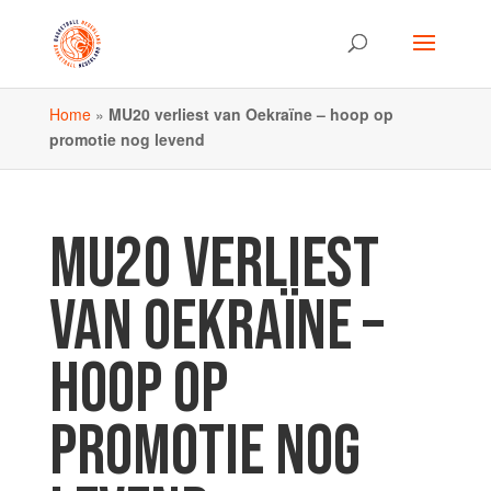
Home
»
MU20 verliest van Oekraïne – hoop op
promotie nog levend
MU20 VERLIEST
VAN OEKRAÏNE –
HOOP OP
PROMOTIE NOG