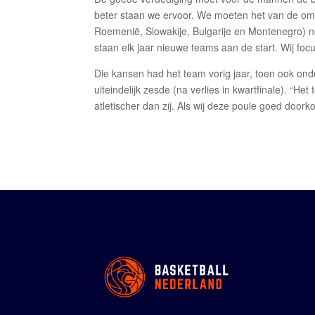
beter staan we ervoor. We moeten het van de oms
Roemenië, Slowakije, Bulgarije en Montenegro) noe
staan elk jaar nieuwe teams aan de start. Wij fo
Die kansen had het team vorig jaar, toen ook on
uiteindelijk zesde (na verlies in kwartfinale). “Het
atletischer dan zij. Als wij deze poule goed doork