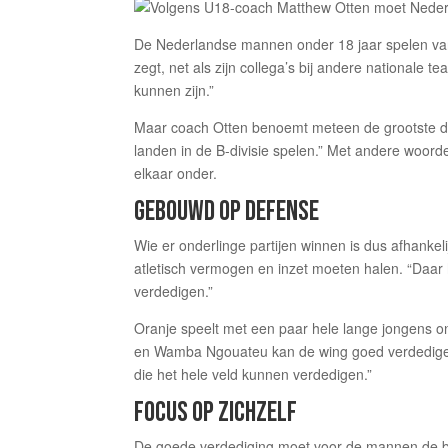
De Nederlandse mannen onder 18 jaar spelen vana
zegt, net als zijn collega’s bij andere nationale te
kunnen zijn.”
Maar coach Otten benoemt meteen de grootste dre
landen in de B-divisie spelen.” Met andere woor
elkaar onder.
GEBOUWD OP DEFENSE
Wie er onderlinge partijen winnen is dus afhankel
atletisch vermogen en inzet moeten halen. “Daa
verdedigen.”
Oranje speelt met een paar hele lange jongens on
en Wamba Ngouateu kan de wing goed verdedigen.
die het hele veld kunnen verdedigen.”
FOCUS OP ZICHZELF
De goede verdediging moet voor de mannen de be