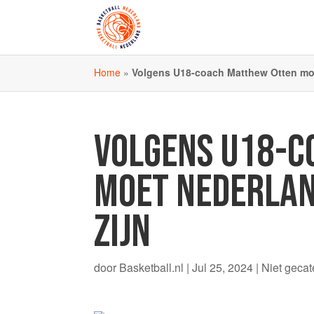
Home
»
Volgens U18-coach Matthew Otten moet
VOLGENS U18-C
MOET NEDERLAN
ZIJN
door
Basketball.nl
|
Jul 25, 2024
|
Niet gecat