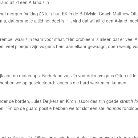
f morgen (vrijdag 26 juli) hun EK in de B-Divisie. Coach Matthew Ott
ams, dat promotie altijd het doel is. “Ik vind dat wij altijd een A-land moe
mpel waar zijn team voor staat. “Het probleem is alleen dat er veel A
den: veel ploegen zijn volgens hem aan elkaar gewaagd, doen weinig vo
ijk aan de match-ups. Nederland zal zijn voordelen volgens Otten uit le
r hebben we op geselecteerd: jongens die hard werken en kunnen
der de borden, Jules Deijkers en Kiron Issdorides zijn goede
stretch f
 “En op de guard-positie hebben we tot slot een stel
hounds
rondlop
ste offense zijn. Otten: “Hoe minder
set plays
we hoeven te lopen, de