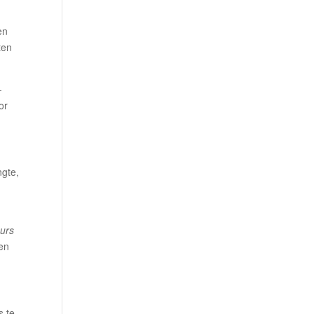
en
ten
-
or
ngte,
ours
en
s te