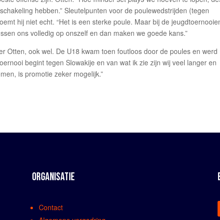
chakeling hebben.” Sleutelpunten voor de poulewedstrijden (tegen
mt hij niet echt. “Het is een sterke poule. Maar bij de jeugdtoernooie
cussen ons volledig op onszelf en dan maken we goede kans.”
der Otten, ook wel. De U18 kwam toen foutloos door de poules en werd
 toernooi begint tegen Slowakije en van wat ik zie zijn wij veel langer en
omen, is promotie zeker mogelijk.”
ORGANISATIE
Contact